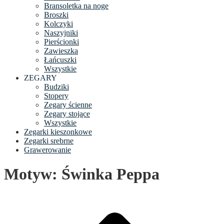
Bransoletka na noge
Broszki
Kolczyki
Naszyjniki
Pierścionki
Zawieszka
Łańcuszki
Wszystkie
ZEGARY
Budziki
Stopery
Zegary ścienne
Zegary stojące
Wszystkie
Zegarki kieszonkowe
Zegarki srebrne
Grawerowanie
Motyw: Świnka Peppa