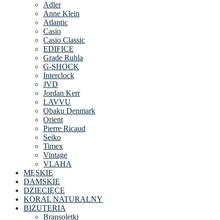
Adler
Anne Klein
Atlantic
Casio
Casio Classic
EDIFICE
Grade Ruhla
G-SHOCK
Interclock
JVD
Jordan Kerr
LAVVU
Obaku Denmark
Orient
Pierre Ricaud
Seiko
Timex
Vintage
VLAHA
MĘSKIE
DAMSKIE
DZIECIĘCE
KORAL NATURALNY
BIŻUTERIA
Bransoletki