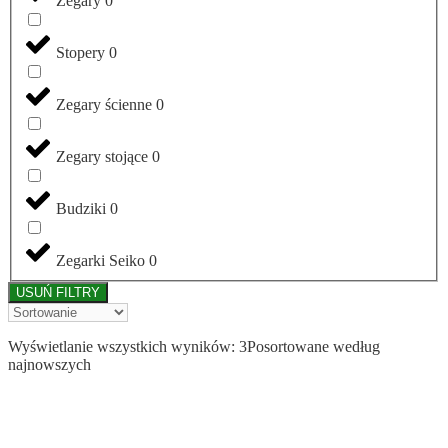
Zegary
0
Stopery
0
Zegary ścienne
0
Zegary stojące
0
Budziki
0
Zegarki Seiko
0
USUŃ FILTRY
Wyświetlanie wszystkich wyników: 3
Posortowane według
najnowszych