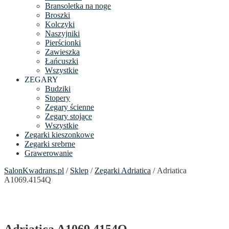
Bransoletka na noge
Broszki
Kolczyki
Naszyjniki
Pierścionki
Zawieszka
Łańcuszki
Wszystkie
ZEGARY
Budziki
Stopery
Zegary ścienne
Zegary stojące
Wszystkie
Zegarki kieszonkowe
Zegarki srebrne
Grawerowanie
SalonKwadrans.pl
/
Sklep
/
Zegarki Adriatica
/ Adriatica
A1069.4154Q
Adriatica A1069.4154Q