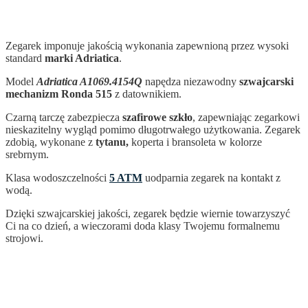
Zegarek imponuje jakością wykonania zapewnioną przez wysoki
standard
marki Adriatica
.
Model
Adriatica A1069.4154Q
napędza niezawodny
szwajcarski
mechanizm Ronda 515
z datownikiem.
Czarną tarczę zabezpiecza
szafirowe szkło
, zapewniając zegarkowi
nieskazitelny wygląd pomimo długotrwałego użytkowania. Zegarek
zdobią, wykonane z
tytanu,
koperta i bransoleta w kolorze
srebrnym.
Klasa wodoszczelności
5 ATM
uodparnia zegarek na kontakt z
wodą.
Dzięki szwajcarskiej jakości, zegarek
będzie wiernie towarzyszyć
Ci na co dzień, a wieczorami doda klasy Twojemu formalnemu
strojowi.