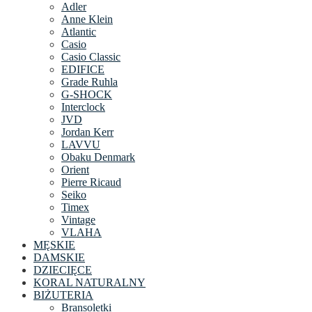
Adler
Anne Klein
Atlantic
Casio
Casio Classic
EDIFICE
Grade Ruhla
G-SHOCK
Interclock
JVD
Jordan Kerr
LAVVU
Obaku Denmark
Orient
Pierre Ricaud
Seiko
Timex
Vintage
VLAHA
MĘSKIE
DAMSKIE
DZIECIĘCE
KORAL NATURALNY
BIŻUTERIA
Bransoletki