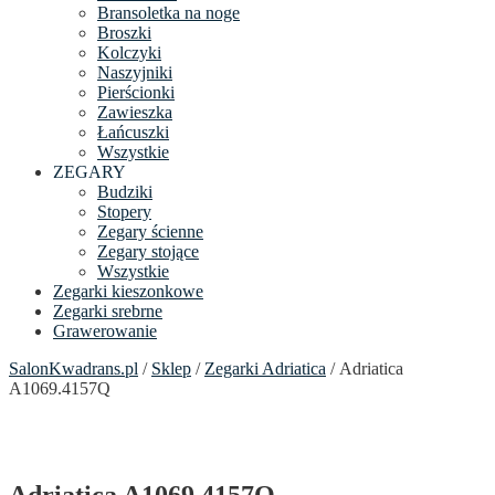
Bransoletka na noge
Broszki
Kolczyki
Naszyjniki
Pierścionki
Zawieszka
Łańcuszki
Wszystkie
ZEGARY
Budziki
Stopery
Zegary ścienne
Zegary stojące
Wszystkie
Zegarki kieszonkowe
Zegarki srebrne
Grawerowanie
SalonKwadrans.pl
/
Sklep
/
Zegarki Adriatica
/ Adriatica
A1069.4157Q
Adriatica A1069.4157Q