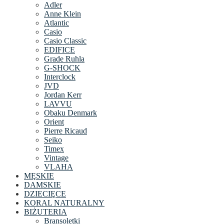
Adler
Anne Klein
Atlantic
Casio
Casio Classic
EDIFICE
Grade Ruhla
G-SHOCK
Interclock
JVD
Jordan Kerr
LAVVU
Obaku Denmark
Orient
Pierre Ricaud
Seiko
Timex
Vintage
VLAHA
MĘSKIE
DAMSKIE
DZIECIĘCE
KORAL NATURALNY
BIŻUTERIA
Bransoletki