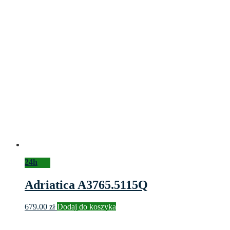
24h
Adriatica A3765.5115Q
679.00
zł
Dodaj do koszyka