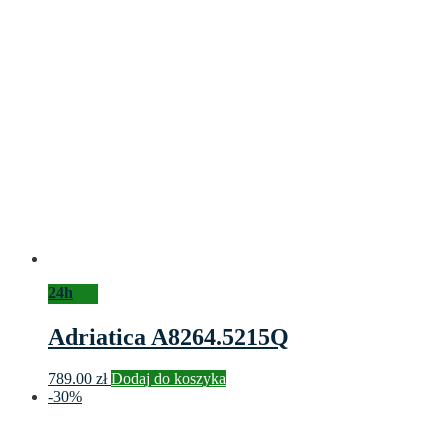
24h
Adriatica A8264.5215Q
789.00
zł
Dodaj do koszyka
-30%