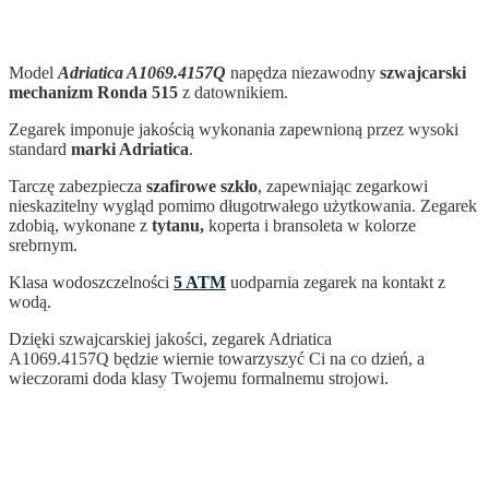
Model
Adriatica A1069.4157Q
napędza niezawodny
szwajcarski
mechanizm Ronda 515
z datownikiem.
Zegarek imponuje jakością wykonania zapewnioną przez wysoki
standard
marki Adriatica
.
Tarczę zabezpiecza
szafirowe szkło
, zapewniając zegarkowi
nieskazitelny wygląd pomimo długotrwałego użytkowania. Zegarek
zdobią, wykonane z
tytanu,
koperta i bransoleta w kolorze
srebrnym.
Klasa wodoszczelności
5 ATM
uodparnia zegarek na kontakt z
wodą.
Dzięki szwajcarskiej jakości, zegarek Adriatica
A1069.4157Q
będzie wiernie towarzyszyć Ci na co dzień, a
wieczorami doda klasy Twojemu formalnemu strojowi.