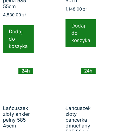
pełna 585
50cm
55cm
1,148.00
zł
4,830.00
zł
Dodaj
Dodaj
do
do
koszyka
koszyka
24h
24h
Łańcuszek
Łańcuszek
złoty ankier
złoty
pełny 585
pancerka
45cm
dmuchany