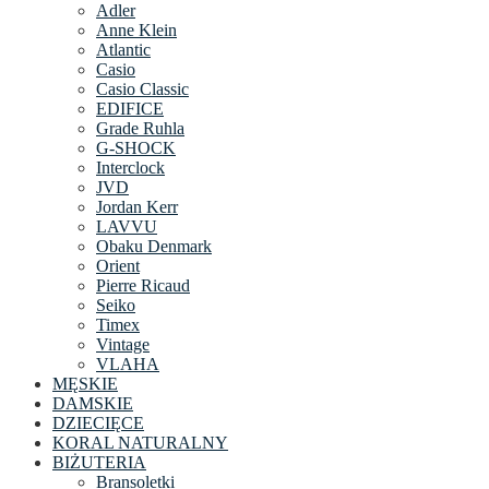
Adler
Anne Klein
Atlantic
Casio
Casio Classic
EDIFICE
Grade Ruhla
G-SHOCK
Interclock
JVD
Jordan Kerr
LAVVU
Obaku Denmark
Orient
Pierre Ricaud
Seiko
Timex
Vintage
VLAHA
MĘSKIE
DAMSKIE
DZIECIĘCE
KORAL NATURALNY
BIŻUTERIA
Bransoletki