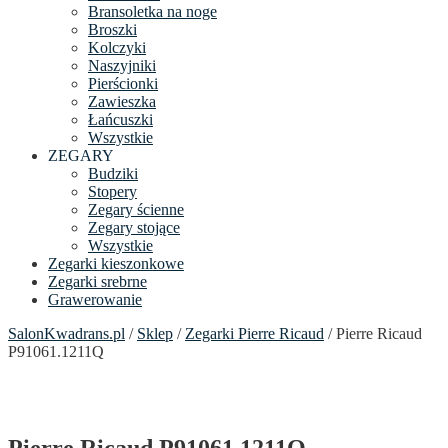
Bransoletka na noge
Broszki
Kolczyki
Naszyjniki
Pierścionki
Zawieszka
Łańcuszki
Wszystkie
ZEGARY
Budziki
Stopery
Zegary ścienne
Zegary stojące
Wszystkie
Zegarki kieszonkowe
Zegarki srebrne
Grawerowanie
SalonKwadrans.pl
/
Sklep
/
Zegarki Pierre Ricaud
/ Pierre Ricaud
P91061.1211Q
Pierre Ricaud P91061.1211Q