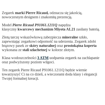
Zegarek
marki Pierre Ricaud
,
odznacza się jakością,
nowoczesnym designem i znakomitą prezencją.
Model
Pierre Ricaud P91061.1211Q
napędza
klasyczny
kwarcowy mechanizm Miyota AL21
zasilany baterią.
Złotą tarczę wskazówkową zabezpiecza
mineralne
szkło,
zapewniając zegarkowi odporność na uderzenia. Zegarek zdobi
brązowy pasek ze
skóry naturalnej
oraz
prostokątna koperta
wykonana ze
stali szlachetnej
w kolorze złotym.
Klasa wodoszczelności
3 ATM
uodparnia zegarek na zachlapanie
oraz podwyższony poziom wilgoci.
Ten zegarek Pierre Ricaud P91061.1211Q będzie wiernie
towarzyszyć Ci na co dzień, a wieczorami doda klasy i elegancji
Twojej formalnej kreacji.