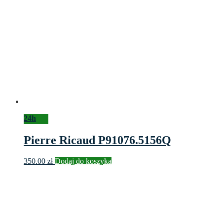
24h
Pierre Ricaud P91076.5156Q
350.00
zł
Dodaj do koszyka