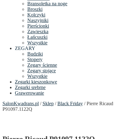
Bransoletka na noge
Broszki
Kolczyki
Naszyjniki
Pierścionki
Zawieszka
Łańcuszki
Wszystkie
ZEGARY
Budziki
Stopery
Zegary ścienne
Zegary stojące
Wszystkie
Zegarki kieszonkowe
Zegarki srebrne
Grawerowanie
SalonKwadrans.pl
/
Sklep
/
Black Friday
/ Pierre Ricaud
P91097.1122Q
Pierre Ricaud P91097.1122Q