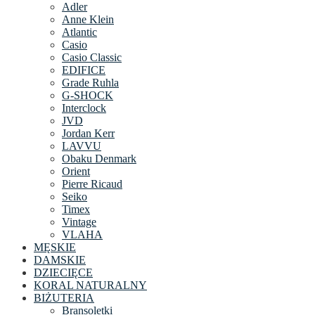
Adler
Anne Klein
Atlantic
Casio
Casio Classic
EDIFICE
Grade Ruhla
G-SHOCK
Interclock
JVD
Jordan Kerr
LAVVU
Obaku Denmark
Orient
Pierre Ricaud
Seiko
Timex
Vintage
VLAHA
MĘSKIE
DAMSKIE
DZIECIĘCE
KORAL NATURALNY
BIŻUTERIA
Bransoletki