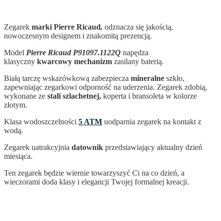
Zegarek
marki Pierre Ricaud
,
odznacza się jakością,
nowoczesnym designem i znakomitą prezencją.
Model
Pierre Ricaud P91097.1122Q
napędza
klasyczny
kwarcowy mechanizm
zasilany baterią.
Białą tarczę wskazówkową zabezpiecza
mineralne
szkło,
zapewniając zegarkowi odporność na uderzenia. Zegarek zdobią,
wykonane ze
stali szlachetnej,
koperta i bransoleta w kolorze
złotym.
Klasa wodoszczelności
5 ATM
uodparnia zegarek na kontakt z
wodą.
Zegarek uatrakcyjnia
datownik
przedstawiający aktualny dzień
miesiąca.
Ten zegarek
będzie wiernie towarzyszyć Ci na co dzień, a
wieczorami doda klasy i elegancji Twojej formalnej kreacji.