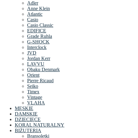
Adler
Anne Klein
Atlantic
Casio
Casio Classic
EDIFICE
Grade Ruhla
G-SHOCK
Interclock
JVD
Jordan Kerr
LAVVU
Obaku Denmark
Orient
Pierre Ricaud
Seiko
Timex
Vintage
VLAHA
MĘSKIE
DAMSKIE
DZIECIĘCE
KORAL NATURALNY
BIŻUTERIA
Bransoletki