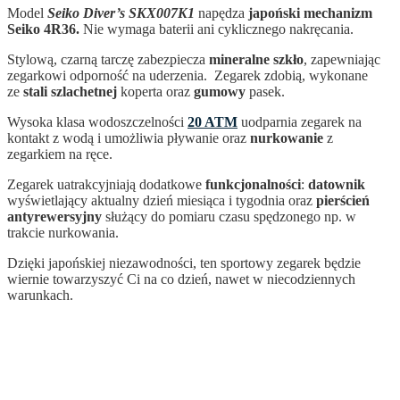
Model
Seiko Diver’s SKX007K1
napędza
japoński mechanizm
Seiko 4R36.
Nie wymaga baterii ani cyklicznego nakręcania.
Stylową, czarną tarczę zabezpiecza
mineralne szkło
, zapewniając
zegarkowi odporność na uderzenia. Zegarek zdobią, wykonane
ze
stali szlachetnej
koperta oraz
gumowy
pasek.
Wysoka klasa wodoszczelności
20 ATM
uodparnia zegarek na
kontakt z wodą i umożliwia pływanie oraz
nurkowanie
z
zegarkiem na ręce.
Zegarek uatrakcyjniają dodatkowe
funkcjonalności
:
datownik
wyświetlający aktualny dzień miesiąca i tygodnia oraz
pierścień
antyrewersyjny
służący do pomiaru czasu spędzonego np. w
trakcie nurkowania.
Dzięki japońskiej niezawodności, ten sportowy zegarek
będzie
wiernie towarzyszyć Ci na co dzień, nawet w niecodziennych
warunkach.