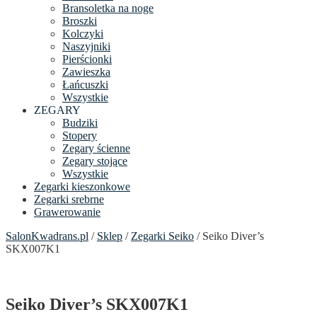
Bransoletka na noge
Broszki
Kolczyki
Naszyjniki
Pierścionki
Zawieszka
Łańcuszki
Wszystkie
ZEGARY
Budziki
Stopery
Zegary ścienne
Zegary stojące
Wszystkie
Zegarki kieszonkowe
Zegarki srebrne
Grawerowanie
SalonKwadrans.pl
/
Sklep
/
Zegarki Seiko
/ Seiko Diver’s
SKX007K1
Seiko Diver’s SKX007K1