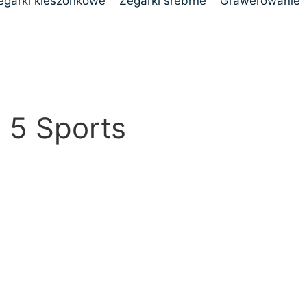
egarki kieszonkowe
Zegarki srebrne
Grawerowanie
 5 Sports