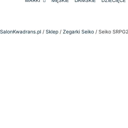
MARKI
MĘSKIE
DAMSKIE
DZIECIĘCE
SalonKwadrans.pl
/
Sklep
/
Zegarki Seiko
/ Seiko SRPG2