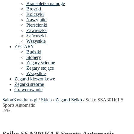
Bransoletka na noge
Broszki
Kolczyki
Naszyjniki
Pierścionki
Zawieszka
Łańcuszki
Wszystkie
ZEGARY
Budziki
Stopery
Zegary ścienne
Zegary stojące
Wszystkie
Zegarki kieszonkowe
Zegarki srebrne
Grawerowanie
SalonKwadrans.pl
/
Sklep
/
Zegarki Seiko
/ Seiko SSA301K1 5
Sports Automatic
-5%
Seiko SSA301K1 5 Sports Automatic