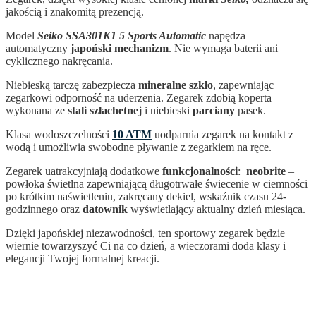
jakością i znakomitą prezencją.
Model
Seiko SSA301K1 5 Sports Automatic
napędza
automatyczny
japoński mechanizm
. Nie wymaga baterii ani
cyklicznego nakręcania.
Niebieską tarczę zabezpiecza
mineralne szkło
, zapewniając
zegarkowi odporność na uderzenia. Zegarek zdobią koperta
wykonana ze
stali szlachetnej
i niebieski
parciany
pasek.
Klasa wodoszczelności
10 ATM
uodparnia zegarek na kontakt z
wodą i umożliwia swobodne pływanie z zegarkiem na ręce.
Zegarek uatrakcyjniają dodatkowe
funkcjonalności
:
neobrite
–
powłoka świetlna zapewniającą długotrwałe świecenie w ciemności
po krótkim naświetleniu, zakręcany dekiel, wskaźnik czasu 24-
godzinnego oraz
datownik
wyświetlający aktualny dzień miesiąca.
Dzięki japońskiej niezawodności, ten sportowy zegarek
będzie
wiernie towarzyszyć Ci na co dzień, a wieczorami doda klasy i
elegancji Twojej formalnej kreacji.