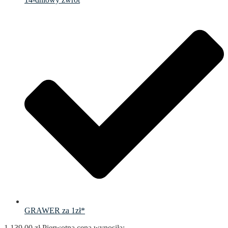
GRAWER za 1zł*
1,139.00
zł
Pierwotna cena wynosiła: