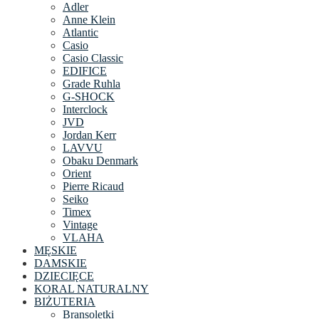
Adler
Anne Klein
Atlantic
Casio
Casio Classic
EDIFICE
Grade Ruhla
G-SHOCK
Interclock
JVD
Jordan Kerr
LAVVU
Obaku Denmark
Orient
Pierre Ricaud
Seiko
Timex
Vintage
VLAHA
MĘSKIE
DAMSKIE
DZIECIĘCE
KORAL NATURALNY
BIŻUTERIA
Bransoletki