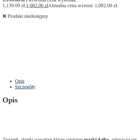
1,139.00 zł.
1,082.00
zł
Aktualna cena wynosi: 1,082.00 zł.
❌ Produkt niedostępny
Opis
Szczegóły
Opis
Zegarek, dzięki wysokiej klasie cenionej
marki
Seiko,
odznacza się