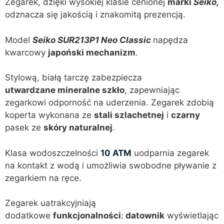
Zegarek, dzięki wysokiej klasie cenionej
marki
Seiko,
odznacza się jakością i znakomitą prezencją.
Model
Seiko SUR213P1 Neo Classic
napędza
kwarcowy
japoński mechanizm
.
Stylową, białą tarczę zabezpiecza
utwardzane
mineralne szkło
, zapewniając
zegarkowi odporność na uderzenia. Zegarek zdobią
koperta wykonana ze
stali szlachetnej
i
czarny
pasek ze
skóry naturalnej
.
Klasa wodoszczelności
10 ATM
uodparnia zegarek
na kontakt z wodą i umożliwia swobodne pływanie z
zegarkiem na ręce.
Zegarek uatrakcyjniają
dodatkowe
funkcjonalności
:
datownik
wyświetlając