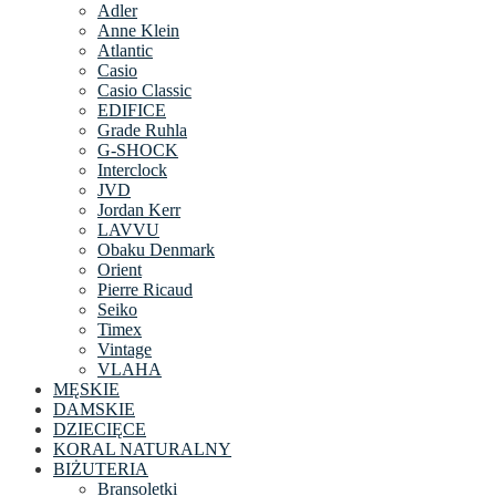
Adler
Anne Klein
Atlantic
Casio
Casio Classic
EDIFICE
Grade Ruhla
G-SHOCK
Interclock
JVD
Jordan Kerr
LAVVU
Obaku Denmark
Orient
Pierre Ricaud
Seiko
Timex
Vintage
VLAHA
MĘSKIE
DAMSKIE
DZIECIĘCE
KORAL NATURALNY
BIŻUTERIA
Bransoletki