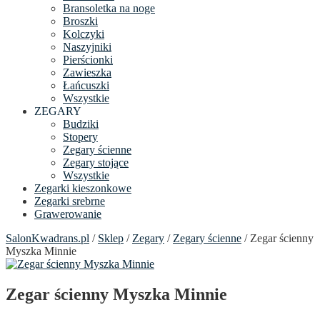
Bransoletka na noge
Broszki
Kolczyki
Naszyjniki
Pierścionki
Zawieszka
Łańcuszki
Wszystkie
ZEGARY
Budziki
Stopery
Zegary ścienne
Zegary stojące
Wszystkie
Zegarki kieszonkowe
Zegarki srebrne
Grawerowanie
SalonKwadrans.pl
/
Sklep
/
Zegary
/
Zegary ścienne
/ Zegar ścienny
Myszka Minnie
Zegar ścienny Myszka Minnie