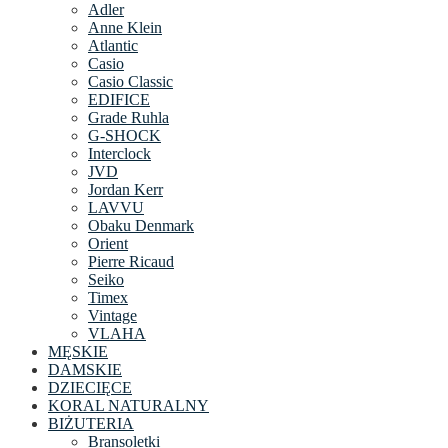
Adler
Anne Klein
Atlantic
Casio
Casio Classic
EDIFICE
Grade Ruhla
G-SHOCK
Interclock
JVD
Jordan Kerr
LAVVU
Obaku Denmark
Orient
Pierre Ricaud
Seiko
Timex
Vintage
VLAHA
MĘSKIE
DAMSKIE
DZIECIĘCE
KORAL NATURALNY
BIŻUTERIA
Bransoletki