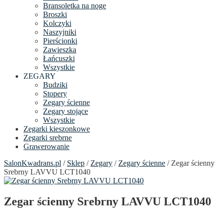
Bransoletka na noge
Broszki
Kolczyki
Naszyjniki
Pierścionki
Zawieszka
Łańcuszki
Wszystkie
ZEGARY
Budziki
Stopery
Zegary ścienne
Zegary stojące
Wszystkie
Zegarki kieszonkowe
Zegarki srebrne
Grawerowanie
SalonKwadrans.pl
/
Sklep
/
Zegary
/
Zegary ścienne
/ Zegar ścienny
Srebrny LAVVU LCT1040
Zegar ścienny Srebrny LAVVU LCT1040