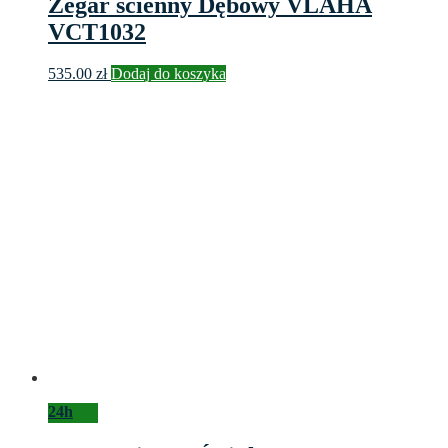
Zegar ścienny Dębowy VLAHA
VCT1032
535.00
zł
Dodaj do koszyka
24h