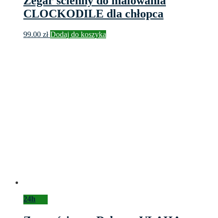
Zegar ścienny do malowania
CLOCKODILE dla chłopca
99.00
zł
Dodaj do koszyka
24h