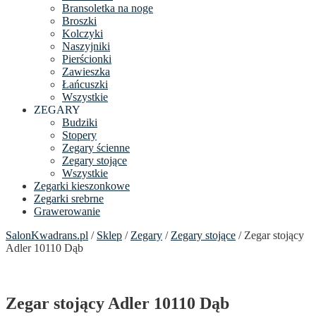
Bransoletka na noge
Broszki
Kolczyki
Naszyjniki
Pierścionki
Zawieszka
Łańcuszki
Wszystkie
ZEGARY
Budziki
Stopery
Zegary ścienne
Zegary stojące
Wszystkie
Zegarki kieszonkowe
Zegarki srebrne
Grawerowanie
SalonKwadrans.pl
/
Sklep
/
Zegary
/
Zegary stojące
/ Zegar stojący
Adler 10110 Dąb
Zegar stojący Adler 10110 Dąb