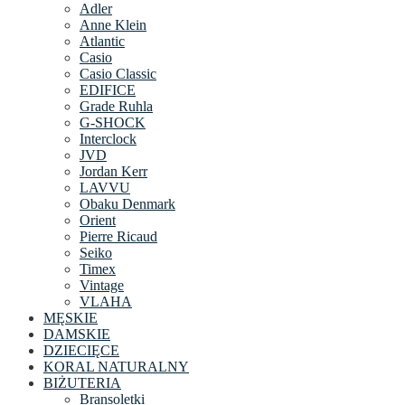
Adler
Anne Klein
Atlantic
Casio
Casio Classic
EDIFICE
Grade Ruhla
G-SHOCK
Interclock
JVD
Jordan Kerr
LAVVU
Obaku Denmark
Orient
Pierre Ricaud
Seiko
Timex
Vintage
VLAHA
MĘSKIE
DAMSKIE
DZIECIĘCE
KORAL NATURALNY
BIŻUTERIA
Bransoletki