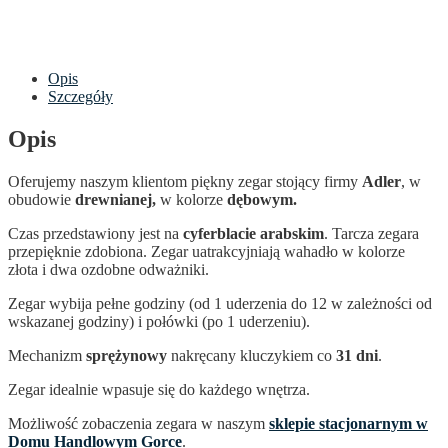
Opis
Szczegóły
Opis
Oferujemy naszym klientom piękny zegar stojący firmy
Adler
, w
obudowie
drewnianej,
w kolorze
dębowym.
Czas przedstawiony jest na
cyferblacie arabskim
. Tarcza zegara
przepięknie zdobiona. Zegar uatrakcyjniają wahadło w kolorze
złota i dwa ozdobne odważniki.
Zegar wybija pełne godziny (od 1 uderzenia do 12 w zależności od
wskazanej godziny) i połówki (po 1 uderzeniu).
Mechanizm
sprężynowy
nakręcany kluczykiem co
31 dni
.
Zegar idealnie wpasuje się do każdego wnętrza.
Możliwość zobaczenia zegara w naszym
sklepie stacjonarnym w
Domu Handlowym Gorce
.