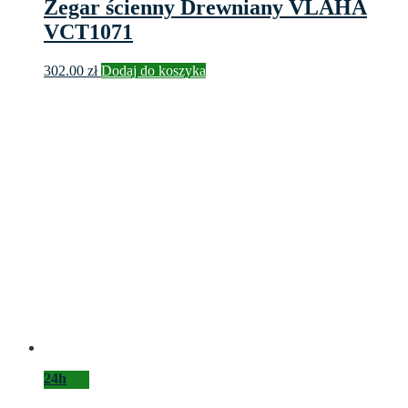
Zegar ścienny Drewniany VLAHA
VCT1071
302.00
zł
Dodaj do koszyka
24h