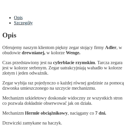
Opis
Szczegóły
Opis
Oferujemy naszym klientom piękny zegar stojący firmy
Adler
, w
obudowie
drewnianej,
w kolorze
Wenge.
Czas przedstawiony jest na
cyferblacie rzymskim
. Tarcza zegara
jest w kolorze srebrnym. Zegar uatrakcyjniają wahadło w kolorze
złotym i jeden odważnik.
Zegar wybija raz pojedynczo o każdej równej godzinie za pomocą
dzwonka umieszczonego na szczycie mechanizmu.
Mechanizm szkieletowy doskonale widoczny ze wszystkich stron
co pozwala dokładnie obserwować jak on działa.
Mechanizm
Hermle
obciążnikowy
, naciągany co
7 dni.
Drzwiczki zamykane na haczyk.