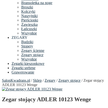
Bransoletka na noge
Broszki
Kolczyki
Naszyjniki
Pierścionki
Zawieszka
Łańcuszki
Wszystkie
ZEGARY
Budziki
Stopery
Zegary ścienne
Zegary stojące
Wszystkie
Zegarki kieszonkowe
Zegarki srebrne
Grawerowanie
SalonKwadrans.pl
/
Sklep
/
Zegary
/
Zegary stojące
/ Zegar stojący
ADLER 10123 Wenge
Zegar stojący ADLER 10123 Wenge