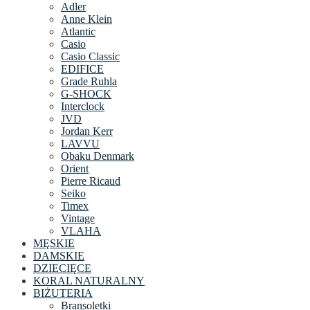
Adler
Anne Klein
Atlantic
Casio
Casio Classic
EDIFICE
Grade Ruhla
G-SHOCK
Interclock
JVD
Jordan Kerr
LAVVU
Obaku Denmark
Orient
Pierre Ricaud
Seiko
Timex
Vintage
VLAHA
MĘSKIE
DAMSKIE
DZIECIĘCE
KORAL NATURALNY
BIŻUTERIA
Bransoletki