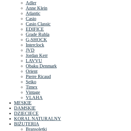
Adler
Anne Klein
Atlantic
Casio
Casio Classic
EDIFICE
Grade Ruhla
G-SHOCK
Interclock
JVD
Jordan Kerr
LAVVU
Obaku Denmark
Orient
Pierre Ricaud
Seiko
Timex
Vintage
VLAHA
MĘSKIE
DAMSKIE
DZIECIĘCE
KORAL NATURALNY
BIŻUTERIA
Bransoletki