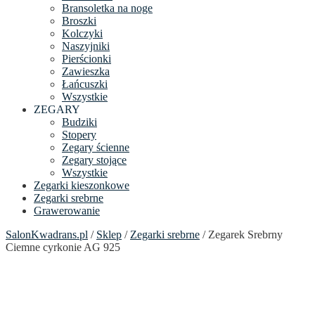
Bransoletka na noge
Broszki
Kolczyki
Naszyjniki
Pierścionki
Zawieszka
Łańcuszki
Wszystkie
ZEGARY
Budziki
Stopery
Zegary ścienne
Zegary stojące
Wszystkie
Zegarki kieszonkowe
Zegarki srebrne
Grawerowanie
SalonKwadrans.pl
/
Sklep
/
Zegarki srebrne
/ Zegarek Srebrny
Ciemne cyrkonie AG 925