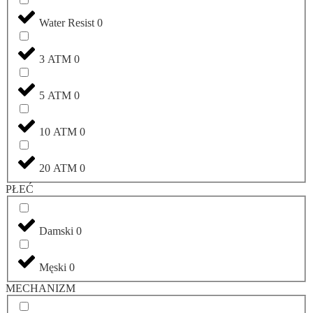
Water Resist
0
3 ATM
0
5 ATM
0
10 ATM
0
20 ATM
0
PŁEĆ
Damski
0
Męski
0
MECHANIZM