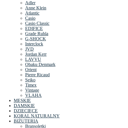
Adler
Anne Klein
Atlantic
Casio
Casio Classic
EDIFICE
Grade Ruhla
G-SHOCK
Interclock
JVD
Jordan Kerr
LAVVU
Obaku Denmark
Orient
Pierre Ricaud
Seiko
Timex
Vintage
VLAHA
MĘSKIE
DAMSKIE
DZIECIĘCE
KORAL NATURALNY
BIŻUTERIA
Bransoletki