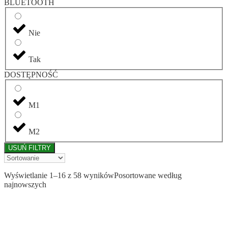
BLUETOOTH
Nie
Tak
DOSTĘPNOŚĆ
M1
M2
USUŃ FILTRY
Wyświetlanie 1–16 z 58 wyników
Posortowane według
najnowszych