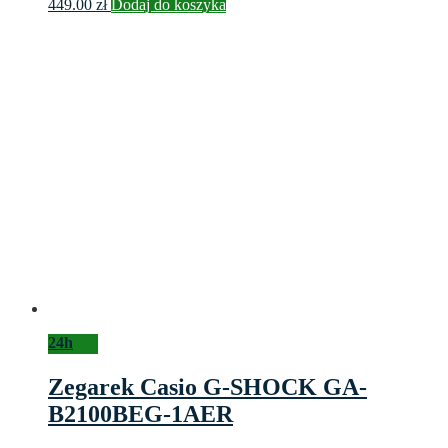
449.00
zł
Dodaj do koszyka
24h
Zegarek Casio G-SHOCK GA-
B2100BEG-1AER