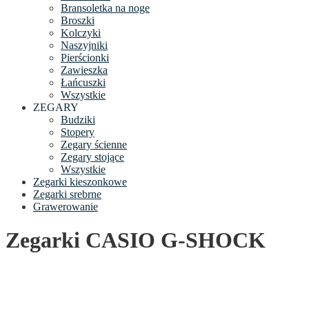
Bransoletka na noge
Broszki
Kolczyki
Naszyjniki
Pierścionki
Zawieszka
Łańcuszki
Wszystkie
ZEGARY
Budziki
Stopery
Zegary ścienne
Zegary stojące
Wszystkie
Zegarki kieszonkowe
Zegarki srebrne
Grawerowanie
Zegarki CASIO G-SHOCK