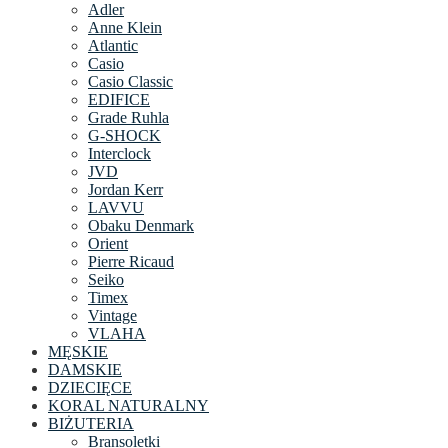
Adler
Anne Klein
Atlantic
Casio
Casio Classic
EDIFICE
Grade Ruhla
G-SHOCK
Interclock
JVD
Jordan Kerr
LAVVU
Obaku Denmark
Orient
Pierre Ricaud
Seiko
Timex
Vintage
VLAHA
MĘSKIE
DAMSKIE
DZIECIĘCE
KORAL NATURALNY
BIŻUTERIA
Bransoletki