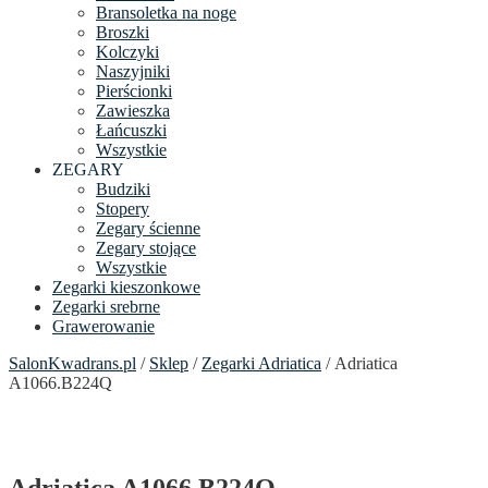
Bransoletka na noge
Broszki
Kolczyki
Naszyjniki
Pierścionki
Zawieszka
Łańcuszki
Wszystkie
ZEGARY
Budziki
Stopery
Zegary ścienne
Zegary stojące
Wszystkie
Zegarki kieszonkowe
Zegarki srebrne
Grawerowanie
SalonKwadrans.pl
/
Sklep
/
Zegarki Adriatica
/ Adriatica
A1066.B224Q
Adriatica A1066.B224Q