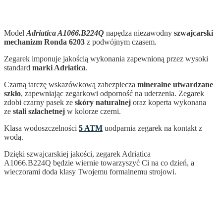
Model
Adriatica A1066.B224Q
napędza niezawodny
szwajcarski
mechanizm Ronda 6203
z podwójnym czasem.
Zegarek imponuje jakością wykonania zapewnioną przez wysoki
standard
marki Adriatica
.
Czarną tarczę wskazówkową zabezpiecza
mineralne utwardzane
szkło
, zapewniając zegarkowi odporność na uderzenia. Zegarek
zdobi czarny pasek ze
skóry naturalnej
oraz koperta wykonana
ze
stali szlachetnej
w kolorze czerni.
Klasa wodoszczelności
5 ATM
uodparnia zegarek na kontakt z
wodą.
Dzięki szwajcarskiej jakości, zegarek Adriatica
A1066.B224Q
będzie wiernie towarzyszyć Ci na co dzień, a
wieczorami doda klasy Twojemu formalnemu strojowi.