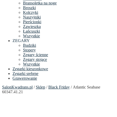
Bransoletka na noge
Broszki
Kolczyki
Naszyjniki
Pierścionki
Zawieszka
Łańcuszki
Wszystkie
ZEGARY
Budziki
Stopery
Zegary ścienne
Zegary stojące
Wszystkie
Zegarki kieszonkowe
Zegarki srebrne
Grawerowanie
SalonKwadrans.pl
/
Sklep
/
Black Friday
/ Atlantic Seabase
60347.41.21
24h