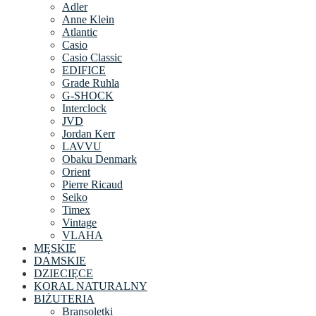
Adler
Anne Klein
Atlantic
Casio
Casio Classic
EDIFICE
Grade Ruhla
G-SHOCK
Interclock
JVD
Jordan Kerr
LAVVU
Obaku Denmark
Orient
Pierre Ricaud
Seiko
Timex
Vintage
VLAHA
MĘSKIE
DAMSKIE
DZIECIĘCE
KORAL NATURALNY
BIŻUTERIA
Bransoletki