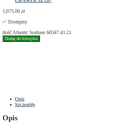
GRAWER za 1zł*
1,075.00
zł
✅ Dostępny
ilość Atlantic Seabase 60347.41.21
Dodaj do koszyka
Opis
Szczegóły
Opis