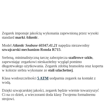
Zegarek imponuje jakością wykonania zapewnioną przez wysoki
standard
marki
Atlantic
.
Model
Atlantic Seabase 60347.41.21
napędza niezawodny
szwajcarski mechanizm Ronda R715
.
Srebrną, minimalistyczną tarczę zabezpiecza
szafirowe szkło
,
zapewniając zegarkowi nieskazitelny wygląd pomimo
długotrwałego użytkowania. Zegarek zdobią bransoleta oraz koperta
w kolorze srebra wykonane ze
stali szlachetnej
.
Klasa wodoszczelności
5 ATM
uodparnia zegarek na kontakt z
wodą.
Dzięki szwajcarskiej jakości, zegarek
będzie wiernie towarzyszyć
Ci na co dzień, a wieczorami doda klasy Twojemu formalnemu
strojowi.