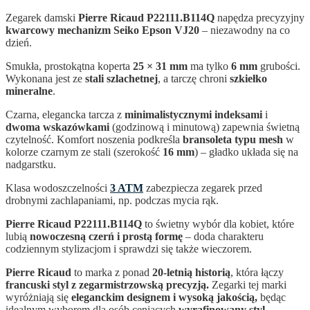
Zegarek damski
Pierre Ricaud P22111.B114Q
napędza precyzyjny
kwarcowy mechanizm Seiko Epson VJ20
– niezawodny na co
dzień.
Smukła, prostokątna koperta
25 × 31 mm
ma tylko
6 mm
grubości.
Wykonana jest ze
stali szlachetnej
, a tarczę chroni
szkiełko
mineralne
.
Czarna, elegancka tarcza z
minimalistycznymi indeksami
i
dwoma wskazówkami
(godzinową i minutową) zapewnia świetną
czytelność. Komfort noszenia podkreśla
bransoleta typu mesh
w
kolorze czarnym ze stali (szerokość
16 mm
) – gładko układa się na
nadgarstku.
Klasa wodoszczelności
3 ATM
zabezpiecza zegarek przed
drobnymi zachlapaniami, np. podczas mycia rąk.
Pierre Ricaud P22111.B114Q
to świetny wybór dla kobiet, które
lubią
nowoczesną czerń i prostą formę
– doda charakteru
codziennym stylizacjom i sprawdzi się także wieczorem.
Pierre Ricaud
to marka z ponad
20-letnią historią
, która łączy
francuski styl z zegarmistrzowską precyzją.
Zegarki tej marki
wyróżniają się
eleganckim designem i wysoką jakością,
będąc
idealnym wyborem dla osób ceniących
wyrafinowany styl.