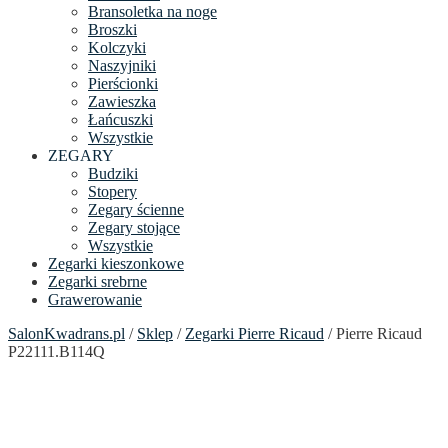
Bransoletka na noge
Broszki
Kolczyki
Naszyjniki
Pierścionki
Zawieszka
Łańcuszki
Wszystkie
ZEGARY
Budziki
Stopery
Zegary ścienne
Zegary stojące
Wszystkie
Zegarki kieszonkowe
Zegarki srebrne
Grawerowanie
SalonKwadrans.pl
/
Sklep
/
Zegarki Pierre Ricaud
/ Pierre Ricaud
P22111.B114Q
24h