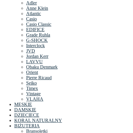
Adler
Anne Klein
Atlantic
Casio
Casio Classic
EDIFICE
Grade Ruhla
G-SHOCK
Interclock
JVD
Jordan Kerr
LAVVU
Obaku Denmark
Orient
Pierre Ricaud
Seiko
Timex
Vintage
VLAHA
MĘSKIE
DAMSKIE
DZIECIĘCE
KORAL NATURALNY
BIŻUTERIA
Bransoletki