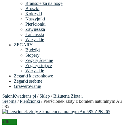
Bransoletka na noge
Broszki
Kolczyki
Naszyjniki
Pierścionki
Zawieszka
Łańcuszki
Wszystkie
ZEGARY
Budziki
Stopery
Zegary ścienne
Zegary stojące
Wszystkie
Zegarki kieszonkowe
Zegarki srebrne
Grawerowanie
SalonKwadrans.pl
/
Sklep
/
Biżuteria Złota i
Srebrna
/
Pierścionki
/ Pierścionek złoty z koralem naturalnym Au
585
24h