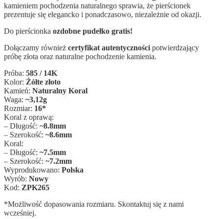
kamieniem pochodzenia naturalnego sprawia, że pierścionek
prezentuje się elegancko i ponadczasowo, niezależnie od okazji.
Do pierścionka
ozdobne pudełko gratis!
Dołączamy również
certyfikat autentyczności
potwierdzający
próbę złota oraz naturalne pochodzenie kamienia.
Próba:
585 / 14K
Kolor:
Żółte złoto
Kamień:
Naturalny Koral
Waga:
~3,12g
Rozmiar:
16*
Koral z oprawą:
– Długość:
~8.8mm
– Szerokość:
~8.6mm
Koral:
– Długość:
~7.5
mm
– Szerokość:
~7.2mm
Wyprodukowano:
Polska
Wyrób:
Nowy
Kod:
ZPK265
*Możliwość dopasowania rozmiaru. Skontaktuj się z nami
wcześniej.