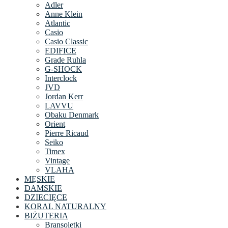
Adler
Anne Klein
Atlantic
Casio
Casio Classic
EDIFICE
Grade Ruhla
G-SHOCK
Interclock
JVD
Jordan Kerr
LAVVU
Obaku Denmark
Orient
Pierre Ricaud
Seiko
Timex
Vintage
VLAHA
MĘSKIE
DAMSKIE
DZIECIĘCE
KORAL NATURALNY
BIŻUTERIA
Bransoletki