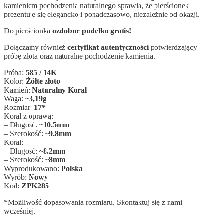
kamieniem pochodzenia naturalnego sprawia, że pierścionek
prezentuje się elegancko i ponadczasowo, niezależnie od okazji.
Do pierścionka
ozdobne pudełko gratis!
Dołączamy również
certyfikat autentyczności
potwierdzający
próbę złota oraz naturalne pochodzenie kamienia.
Próba:
585 / 14K
Kolor:
Żółte złoto
Kamień:
Naturalny Koral
Waga:
~3,19g
Rozmiar:
17*
Koral z oprawą:
– Długość:
~10.5mm
– Szerokość:
~9.8mm
Koral:
– Długość:
~8.2mm
– Szerokość:
~8mm
Wyprodukowano:
Polska
Wyrób:
Nowy
Kod:
ZPK285
*Możliwość dopasowania rozmiaru. Skontaktuj się z nami
wcześniej.