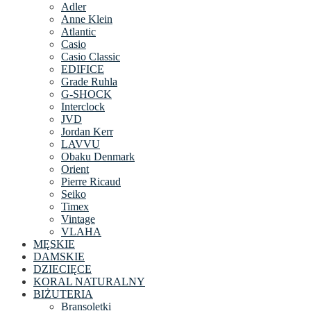
Adler
Anne Klein
Atlantic
Casio
Casio Classic
EDIFICE
Grade Ruhla
G-SHOCK
Interclock
JVD
Jordan Kerr
LAVVU
Obaku Denmark
Orient
Pierre Ricaud
Seiko
Timex
Vintage
VLAHA
MĘSKIE
DAMSKIE
DZIECIĘCE
KORAL NATURALNY
BIŻUTERIA
Bransoletki