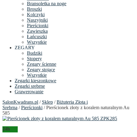
Bransoletka na noge
Broszki
Kolczyki
Naszyjniki
Pierścionki
Zawieszka
Łańcuszki
Wszystkie
ZEGARY
Budziki
Stopery
Zegary ścienne
Zegary stojące
Wszystkie
Zegarki kieszonkowe
Zegarki srebrne
Grawerowanie
SalonKwadrans.pl
/
Sklep
/
Biżuteria Złota i
Srebrna
/
Pierścionki
/ Pierścionek złoty z koralem naturalnym Au
585
24h