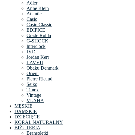
Adler
Anne Klein
Atlantic
Casio
Casio Classic
EDIFICE
Grade Ruhla
G-SHOCK
Interclock
JVD
Jordan Kerr
LAVVU
Obaku Denmark
Orient
Pierre Ricaud
Seiko
Timex
Vintage
VLAHA
MĘSKIE
DAMSKIE
DZIECIĘCE
KORAL NATURALNY
BIŻUTERIA
Bransoletki