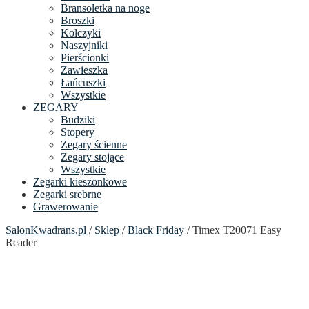
Bransoletka na noge
Broszki
Kolczyki
Naszyjniki
Pierścionki
Zawieszka
Łańcuszki
Wszystkie
ZEGARY
Budziki
Stopery
Zegary ścienne
Zegary stojące
Wszystkie
Zegarki kieszonkowe
Zegarki srebrne
Grawerowanie
SalonKwadrans.pl
/
Sklep
/
Black Friday
/ Timex T20071 Easy
Reader
24h