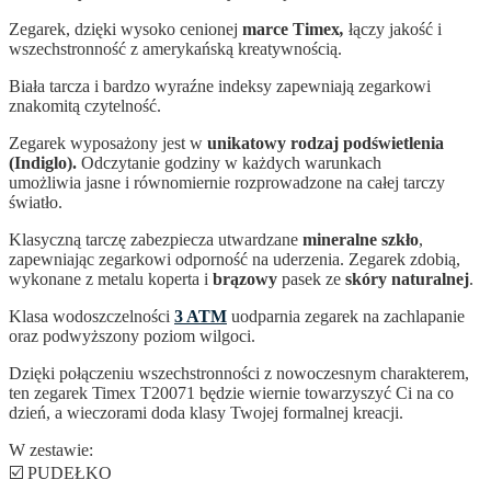
Zegarek, dzięki wysoko cenionej
marce Timex
,
łączy jakość i
wszechstronność z amerykańską kreatywnością.
Biała tarcza i bardzo wyraźne indeksy zapewniają zegarkowi
znakomitą czytelność.
Zegarek wyposażony jest w
unikatowy rodzaj podświetlenia
(Indiglo).
Odczytanie godziny w każdych warunkach
umożliwia jasne i równomiernie rozprowadzone na całej tarczy
światło.
Klasyczną tarczę zabezpiecza utwardzane
mineralne szkło
,
zapewniając zegarkowi odporność na uderzenia. Zegarek zdobią,
wykonane z metalu koperta i
brązowy
pasek ze
skóry naturalnej
.
Klasa wodoszczelności
3 ATM
uodparnia zegarek na zachlapanie
oraz podwyższony poziom wilgoci.
Dzięki połączeniu wszechstronności z nowoczesnym charakterem,
ten zegarek Timex T20071 będzie wiernie towarzyszyć Ci na co
dzień, a wieczorami doda klasy Twojej formalnej kreacji.
W zestawie:
☑️ PUDEŁKO