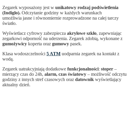
Zegarek wyposażony jest w
unikatowy rodzaj podświetlenia
(Indiglo).
Odczytanie godziny w każdych warunkach
umożliwia jasne i równomiernie rozprowadzone na całej tarczy
światło.
Wyświetlacz cyfrowy zabezpiecza
akrylowe szkło
, zapewniając
zegarkowi odporność na uderzenia. Zegarek zdobią, wykonane z
gumożywicy
koperta oraz
gumowy
pasek.
Klasa wodoszczelności
5 ATM
uodparnia zegarek na kontakt z
wodą.
Zegarek uatrakcyjniają dodatkowe
funkcjonalności
:
stoper
–
mierzący czas do 24h,
alarm,
czas światowy
– możliwość odczytu
godziny z innych stref czasowych oraz
datownik
wyświetlający
aktualny dzień.