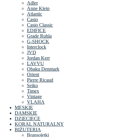
Adler
Anne Klein
Atlantic
Casio
Casio Classic
EDIFICE
Grade Ruhla
G-SHOCK
Interclock
JVD
Jordan Kerr
LAVVU
Obaku Denmark
Orient
Pierre Ricaud
Seiko
Timex
Vintage
VLAHA
MĘSKIE
DAMSKIE
DZIECIĘCE
KORAL NATURALNY
BIŻUTERIA
Bransoletki