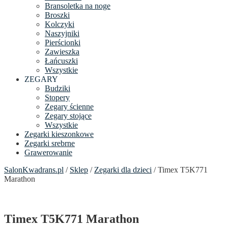
Bransoletka na noge
Broszki
Kolczyki
Naszyjniki
Pierścionki
Zawieszka
Łańcuszki
Wszystkie
ZEGARY
Budziki
Stopery
Zegary ścienne
Zegary stojące
Wszystkie
Zegarki kieszonkowe
Zegarki srebrne
Grawerowanie
SalonKwadrans.pl
/
Sklep
/
Zegarki dla dzieci
/ Timex T5K771
Marathon
Timex T5K771 Marathon