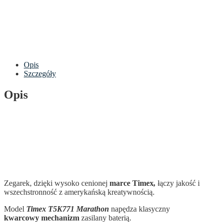
Opis
Szczegóły
Opis
Zegarek, dzięki wysoko cenionej
marce Timex
,
łączy jakość i
wszechstronność z amerykańską kreatywnością.
Model
Timex T5K771 Marathon
napędza klasyczny
kwarcowy mechanizm
zasilany baterią.