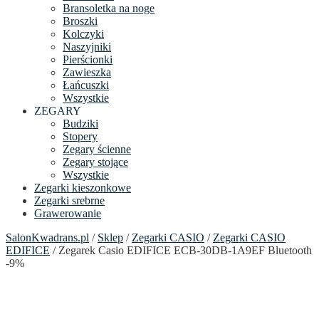
Bransoletka na noge
Broszki
Kolczyki
Naszyjniki
Pierścionki
Zawieszka
Łańcuszki
Wszystkie
ZEGARY
Budziki
Stopery
Zegary ścienne
Zegary stojące
Wszystkie
Zegarki kieszonkowe
Zegarki srebrne
Grawerowanie
SalonKwadrans.pl
/
Sklep
/
Zegarki CASIO
/
Zegarki CASIO
EDIFICE
/ Zegarek Casio EDIFICE ECB-30DB-1A9EF Bluetooth
-9%
24h