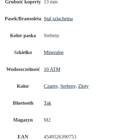
Grubość koperty
13 mm
Pasek/Bransoleta
Stal szlachetna
Kolor paska
Srebrny
Szkiełko
Mineralne
Wodoszczelność
10 ATM
Kolor
Czarny
,
Srebrny
,
Złoty
Bluetooth
Tak
Magazyn
M2
EAN
4549526390753