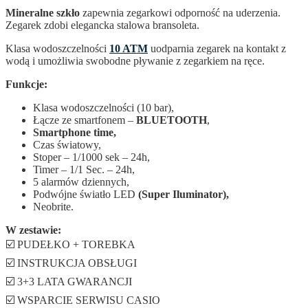
Mineralne szkło
zapewnia zegarkowi odporność na uderzenia.
Zegarek zdobi elegancka stalowa bransoleta.
Klasa wodoszczelności
10 ATM
uodparnia zegarek na kontakt z
wodą i umożliwia swobodne pływanie z zegarkiem na ręce.
Funkcje:
Klasa wodoszczelności (10 bar),
Łącze ze smartfonem –
BLUETOOTH
,
Smartphone time,
Czas światowy,
Stoper – 1/1000 sek – 24h,
Timer – 1/1 Sec. – 24h,
5 alarmów dziennych,
Podwójne światło LED
(Super Iluminator),
Neobrite.
W zestawie:
☑️ PUDEŁKO + TOREBKA
☑️ INSTRUKCJA OBSŁUGI
☑️ 3+3 LATA GWARANCJI
☑️ WSPARCIE SERWISU CASIO