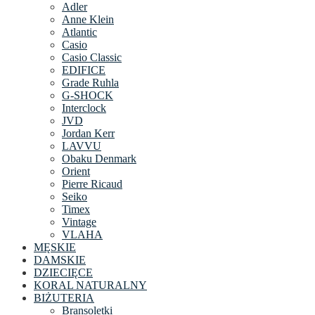
Adler
Anne Klein
Atlantic
Casio
Casio Classic
EDIFICE
Grade Ruhla
G-SHOCK
Interclock
JVD
Jordan Kerr
LAVVU
Obaku Denmark
Orient
Pierre Ricaud
Seiko
Timex
Vintage
VLAHA
MĘSKIE
DAMSKIE
DZIECIĘCE
KORAL NATURALNY
BIŻUTERIA
Bransoletki