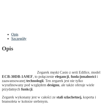
Opis
Szczegóły
Opis
Zegarek męski Casio z serii Edifice, model
ECB-30DB-1A9EF
, to połączenie
elegancji
,
funkcjonalności
i
zaawansowanej
technologii
. Ten zegarek jest nie tylko
wyrafinowany pod względem
designu
, ale także oferuje wiele
przydatnych
funkcji
.
Zegarek wykonany jest w całości ze
stali szlachetnej,
koperta i
bransoleta w kolorze srebrnym.