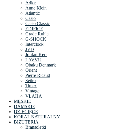
Adler
Anne Klein
Atlantic
Casio
Casio Classic
EDIFICE
Grade Ruhla
G-SHOCK
Interclock
JVD
Jordan Kerr
LAVVU
Obaku Denmark
Orient
Pierre Ricaud
Seiko
Timex
Vintage
VLAHA
MĘSKIE
DAMSKIE
DZIECIĘCE
KORAL NATURALNY
BIŻUTERIA
Bransoletki