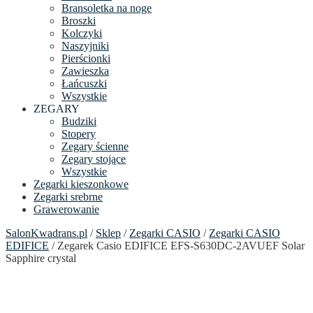
Bransoletka na noge
Broszki
Kolczyki
Naszyjniki
Pierścionki
Zawieszka
Łańcuszki
Wszystkie
ZEGARY
Budziki
Stopery
Zegary ścienne
Zegary stojące
Wszystkie
Zegarki kieszonkowe
Zegarki srebrne
Grawerowanie
SalonKwadrans.pl
/
Sklep
/
Zegarki CASIO
/
Zegarki CASIO
EDIFICE
/ Zegarek Casio EDIFICE EFS-S630DC-2AVUEF Solar
Sapphire crystal