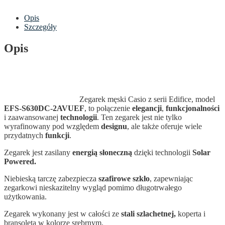
Opis
Szczegóły
Opis
Zegarek męski Casio z serii Edifice, model
EFS-S630DC-2AVUEF
, to połączenie
elegancji
,
funkcjonalności
i zaawansowanej
technologii
. Ten zegarek jest nie tylko
wyrafinowany pod względem
designu
, ale także oferuje wiele
przydatnych
funkcji
.
Zegarek jest zasilany
energią słoneczną
dzięki technologii
Solar
Powered.
Niebieską tarczę zabezpiecza
szafirowe szkło
, zapewniając
zegarkowi nieskazitelny wygląd pomimo długotrwałego
użytkowania.
Zegarek wykonany jest w całości ze
stali szlachetnej,
koperta i
bransoleta w kolorze srebrnym.