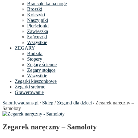
Bransoletka na noge
Broszki
Kolczyki
Naszyjniki
Pierścionki
Zawieszka
Łańcuszki
Wszystkie
ZEGARY
Budziki
Stopery
Zegary ścienne
Zegary stojące
Wszystkie
Zegarki kieszonkowe
Zegarki srebrne
Grawerowanie
SalonKwadrans.pl
/
Sklep
/
Zegarki dla dzieci
/ Zegarek naręczny –
Samoloty
Zegarek naręczny – Samoloty