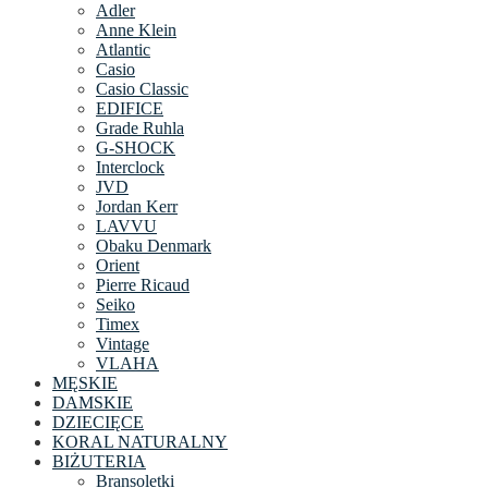
Adler
Anne Klein
Atlantic
Casio
Casio Classic
EDIFICE
Grade Ruhla
G-SHOCK
Interclock
JVD
Jordan Kerr
LAVVU
Obaku Denmark
Orient
Pierre Ricaud
Seiko
Timex
Vintage
VLAHA
MĘSKIE
DAMSKIE
DZIECIĘCE
KORAL NATURALNY
BIŻUTERIA
Bransoletki