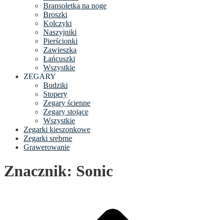
Bransoletka na noge
Broszki
Kolczyki
Naszyjniki
Pierścionki
Zawieszka
Łańcuszki
Wszystkie
ZEGARY
Budziki
Stopery
Zegary ścienne
Zegary stojące
Wszystkie
Zegarki kieszonkowe
Zegarki srebrne
Grawerowanie
Znacznik: Sonic