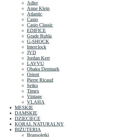
Adler
Anne Klein
Atlantic
Casio
Casio Classic
EDIFICE
Grade Ruhla
G-SHOCK
Interclock
JVD
Jordan Kerr
LAVVU
Obaku Denmark
Orient
Pierre Ricaud
Seiko
Timex
Vintage
VLAHA
MĘSKIE
DAMSKIE
DZIECIĘCE
KORAL NATURALNY
BIŻUTERIA
Bransoletki