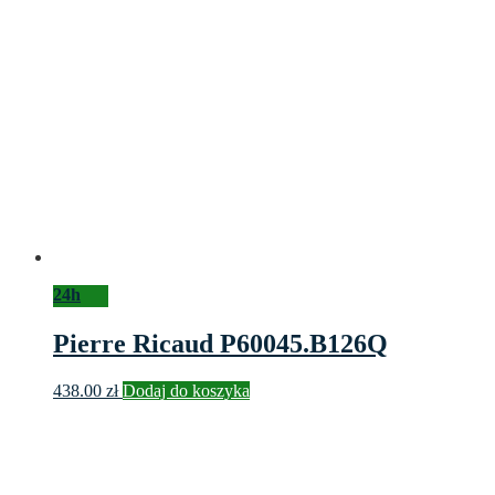
24h
Pierre Ricaud P60045.B126Q
438.00
zł
Dodaj do koszyka