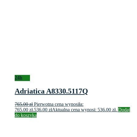
24h
Adriatica A8330.5117Q
765.00
zł
Pierwotna cena wynosiła:
765.00 zł.
536.00
zł
Aktualna cena wynosi: 536.00 zł.
Dodaj
do koszyka