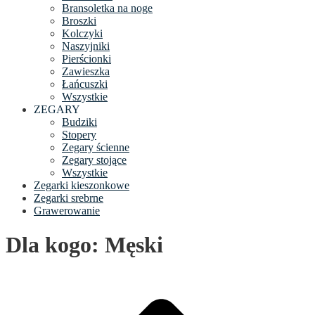
Bransoletka na noge
Broszki
Kolczyki
Naszyjniki
Pierścionki
Zawieszka
Łańcuszki
Wszystkie
ZEGARY
Budziki
Stopery
Zegary ścienne
Zegary stojące
Wszystkie
Zegarki kieszonkowe
Zegarki srebrne
Grawerowanie
Dla kogo: Męski