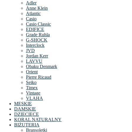
Adler
Anne Klein
Atlantic
Casio
Casio Classic
EDIFICE
Grade Ruhla
G-SHOCK
Interclock
JVD
Jordan Kerr
LAVVU
Obaku Denmark
Orient
Pierre Ricaud
Seiko
Timex
Vintage
VLAHA
MĘSKIE
DAMSKIE
DZIECIĘCE
KORAL NATURALNY
BIŻUTERIA
Bransoletki