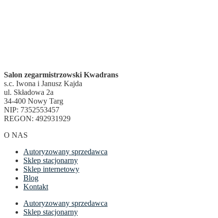
Salon zegarmistrzowski Kwadrans
s.c. Iwona i Janusz Kajda
ul. Składowa 2a
34-400 Nowy Targ
NIP: 7352553457
REGON: 492931929
O NAS
Autoryzowany sprzedawca
Sklep stacjonarny
Sklep internetowy
Blog
Kontakt
Autoryzowany sprzedawca
Sklep stacjonarny