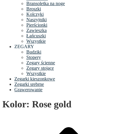
Bransoletka na noge
Broszki
Kolczyki
Naszyjniki
Pierścionki
Zawieszka
Łańcuszki
Wszystkie
ZEGARY
Budziki
Stopery
Zegary ścienne
Zegary stojące
Wszystkie
Zegarki kieszonkowe
Zegarki srebrne
Grawerowanie
Kolor: Rose gold