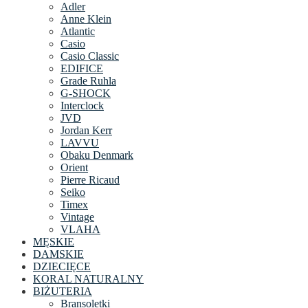
Adler
Anne Klein
Atlantic
Casio
Casio Classic
EDIFICE
Grade Ruhla
G-SHOCK
Interclock
JVD
Jordan Kerr
LAVVU
Obaku Denmark
Orient
Pierre Ricaud
Seiko
Timex
Vintage
VLAHA
MĘSKIE
DAMSKIE
DZIECIĘCE
KORAL NATURALNY
BIŻUTERIA
Bransoletki