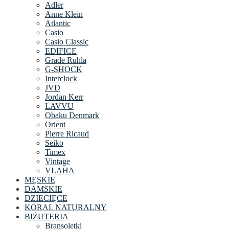
Adler
Anne Klein
Atlantic
Casio
Casio Classic
EDIFICE
Grade Ruhla
G-SHOCK
Interclock
JVD
Jordan Kerr
LAVVU
Obaku Denmark
Orient
Pierre Ricaud
Seiko
Timex
Vintage
VLAHA
MĘSKIE
DAMSKIE
DZIECIĘCE
KORAL NATURALNY
BIŻUTERIA
Bransoletki