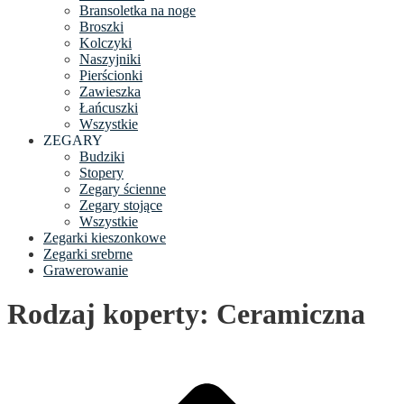
Bransoletka na noge
Broszki
Kolczyki
Naszyjniki
Pierścionki
Zawieszka
Łańcuszki
Wszystkie
ZEGARY
Budziki
Stopery
Zegary ścienne
Zegary stojące
Wszystkie
Zegarki kieszonkowe
Zegarki srebrne
Grawerowanie
Rodzaj koperty: Ceramiczna