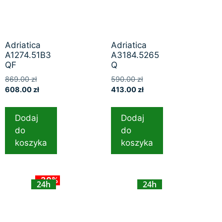
Adriatica
Adriatica
A1274.51B3
A3184.5265
QF
Q
869.00
zł
590.00
zł
608.00
zł
413.00
zł
Dodaj
Dodaj
do
do
koszyka
koszyka
-30%
24h
24h