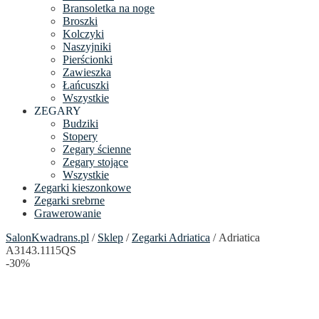
Bransoletka na noge
Broszki
Kolczyki
Naszyjniki
Pierścionki
Zawieszka
Łańcuszki
Wszystkie
ZEGARY
Budziki
Stopery
Zegary ścienne
Zegary stojące
Wszystkie
Zegarki kieszonkowe
Zegarki srebrne
Grawerowanie
SalonKwadrans.pl
/
Sklep
/
Zegarki Adriatica
/ Adriatica
A3143.1115QS
-30%
24h