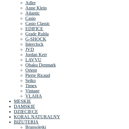
Adler
Anne Klein
Atlantic
Casio
Casio Classic
EDIFICE
Grade Ruhla
G-SHOCK
Interclock
JVD
Jordan Kerr
LAVVU
Obaku Denmark
Orient
Pierre Ricaud
Seiko
Timex
Vintage
VLAHA
MĘSKIE
DAMSKIE
DZIECIĘCE
KORAL NATURALNY
BIŻUTERIA
Bransoletki