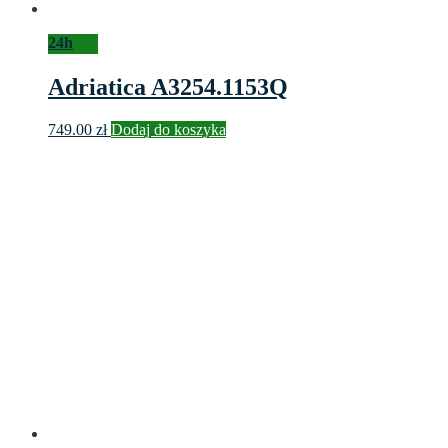
24h
Adriatica A3254.1153Q
749.00
zł
Dodaj do koszyka