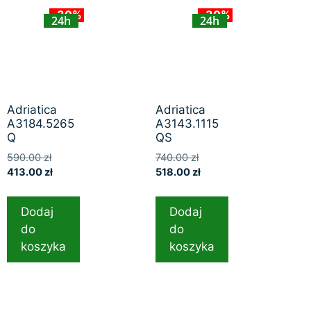
-30%
-30%
24h
24h
Adriatica
Adriatica
A3184.5265
A3143.1115
Q
QS
590.00
zł
740.00
zł
413.00
zł
518.00
zł
Dodaj
Dodaj
do
do
koszyka
koszyka