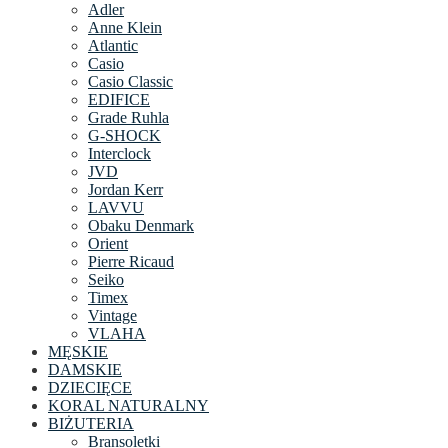
Adler
Anne Klein
Atlantic
Casio
Casio Classic
EDIFICE
Grade Ruhla
G-SHOCK
Interclock
JVD
Jordan Kerr
LAVVU
Obaku Denmark
Orient
Pierre Ricaud
Seiko
Timex
Vintage
VLAHA
MĘSKIE
DAMSKIE
DZIECIĘCE
KORAL NATURALNY
BIŻUTERIA
Bransoletki