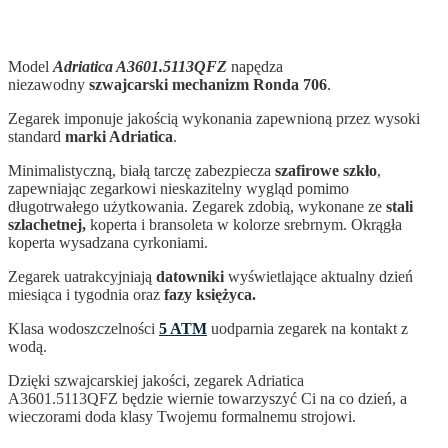
Model
Adriatica A3601.5113QFZ
napędza
niezawodny
szwajcarski mechanizm Ronda 706
.
Zegarek imponuje jakością wykonania zapewnioną przez wysoki
standard
marki Adriatica
.
Minimalistyczną, białą tarczę zabezpiecza
szafirowe szkło
,
zapewniając zegarkowi nieskazitelny wygląd pomimo
długotrwałego użytkowania. Zegarek zdobią, wykonane ze
stali
szlachetnej,
koperta i bransoleta w kolorze srebrnym. Okrągła
koperta wysadzana cyrkoniami.
Zegarek uatrakcyjniają
datowniki
wyświetlające aktualny dzień
miesiąca i tygodnia oraz
fazy księżyca.
Klasa wodoszczelności
5 ATM
uodparnia zegarek na kontakt z
wodą.
Dzięki szwajcarskiej jakości, zegarek Adriatica
A3601.5113QFZ
będzie wiernie towarzyszyć Ci na co dzień, a
wieczorami doda klasy Twojemu formalnemu strojowi.