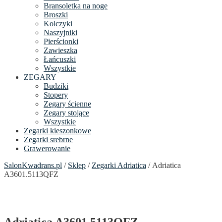
Bransoletka na noge
Broszki
Kolczyki
Naszyjniki
Pierścionki
Zawieszka
Łańcuszki
Wszystkie
ZEGARY
Budziki
Stopery
Zegary ścienne
Zegary stojące
Wszystkie
Zegarki kieszonkowe
Zegarki srebrne
Grawerowanie
SalonKwadrans.pl
/
Sklep
/
Zegarki Adriatica
/ Adriatica
A3601.5113QFZ
Adriatica A3601.5113QFZ