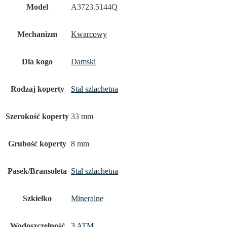
Model
A3723.5144Q
Mechanizm
Kwarcowy
Dla kogo
Damski
Rodzaj koperty
Stal szlachetna
Szerokość koperty
33 mm
Grubość koperty
8 mm
Pasek/Bransoleta
Stal szlachetna
Szkiełko
Mineralne
Wodoszczelność
3 ATM