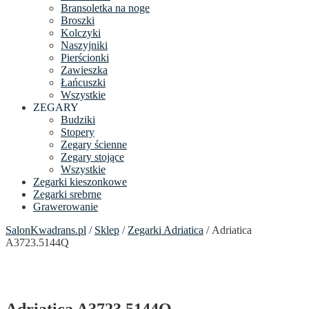
Bransoletka na noge
Broszki
Kolczyki
Naszyjniki
Pierścionki
Zawieszka
Łańcuszki
Wszystkie
ZEGARY
Budziki
Stopery
Zegary ścienne
Zegary stojące
Wszystkie
Zegarki kieszonkowe
Zegarki srebrne
Grawerowanie
SalonKwadrans.pl
/
Sklep
/
Zegarki Adriatica
/ Adriatica
A3723.5144Q
Adriatica A3723.5144Q