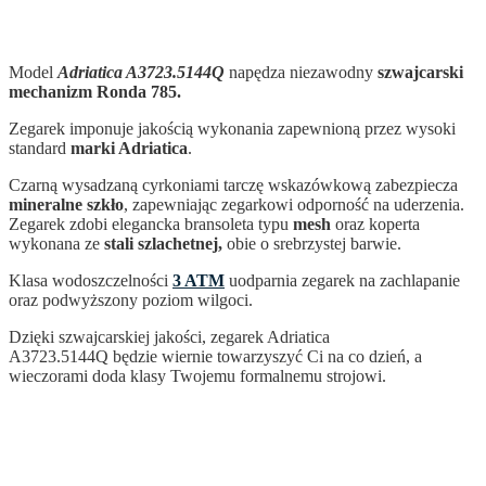
Model
Adriatica A3723.5144Q
napędza niezawodny
szwajcarski
mechanizm Ronda 785.
Zegarek imponuje jakością wykonania zapewnioną przez wysoki
standard
marki Adriatica
.
Czarną wysadzaną cyrkoniami tarczę wskazówkową zabezpiecza
mineralne szkło
, zapewniając zegarkowi odporność na uderzenia.
Zegarek zdobi elegancka bransoleta typu
mesh
oraz koperta
wykonana ze
stali szlachetnej,
obie o srebrzystej barwie.
Klasa wodoszczelności
3 ATM
uodparnia zegarek na zachlapanie
oraz podwyższony poziom wilgoci.
Dzięki szwajcarskiej jakości, zegarek Adriatica
A3723.5144Q
będzie wiernie towarzyszyć Ci na co dzień, a
wieczorami doda klasy Twojemu formalnemu strojowi.