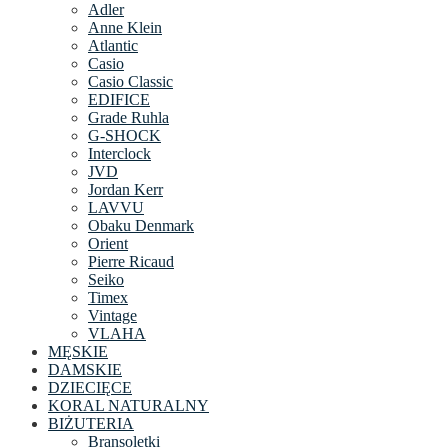
Adler
Anne Klein
Atlantic
Casio
Casio Classic
EDIFICE
Grade Ruhla
G-SHOCK
Interclock
JVD
Jordan Kerr
LAVVU
Obaku Denmark
Orient
Pierre Ricaud
Seiko
Timex
Vintage
VLAHA
MĘSKIE
DAMSKIE
DZIECIĘCE
KORAL NATURALNY
BIŻUTERIA
Bransoletki