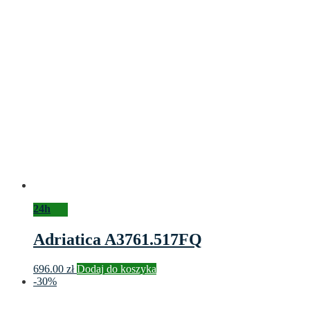
24h
Adriatica A3761.517FQ
696.00
zł
Dodaj do koszyka
-30%