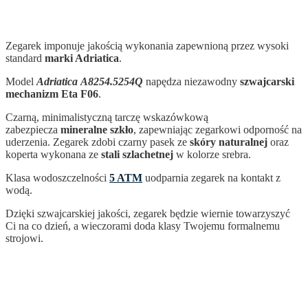
Zegarek imponuje jakością wykonania zapewnioną przez wysoki
standard
marki Adriatica
.
Model
Adriatica
A8254.5254Q
napędza niezawodny
szwajcarski
mechanizm Eta F06
.
Czarną, minimalistyczną tarczę wskazówkową
zabezpiecza
mineralne szkło
, zapewniając zegarkowi odporność na
uderzenia. Zegarek zdobi czarny pasek ze
skóry naturalnej
oraz
koperta wykonana ze
stali szlachetnej
w kolorze srebra.
Klasa wodoszczelności
5 ATM
uodparnia zegarek na kontakt z
wodą.
Dzięki szwajcarskiej jakości, zegarek
będzie wiernie towarzyszyć
Ci na co dzień, a wieczorami doda klasy Twojemu formalnemu
strojowi.