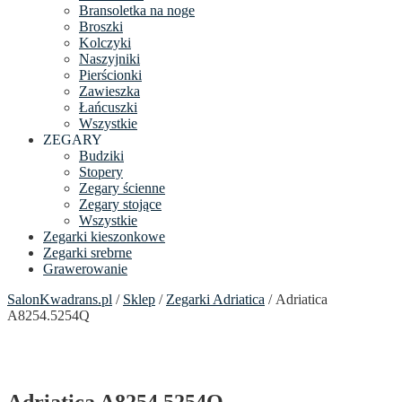
Bransoletka na noge
Broszki
Kolczyki
Naszyjniki
Pierścionki
Zawieszka
Łańcuszki
Wszystkie
ZEGARY
Budziki
Stopery
Zegary ścienne
Zegary stojące
Wszystkie
Zegarki kieszonkowe
Zegarki srebrne
Grawerowanie
SalonKwadrans.pl
/
Sklep
/
Zegarki Adriatica
/ Adriatica
A8254.5254Q
Adriatica A8254.5254Q