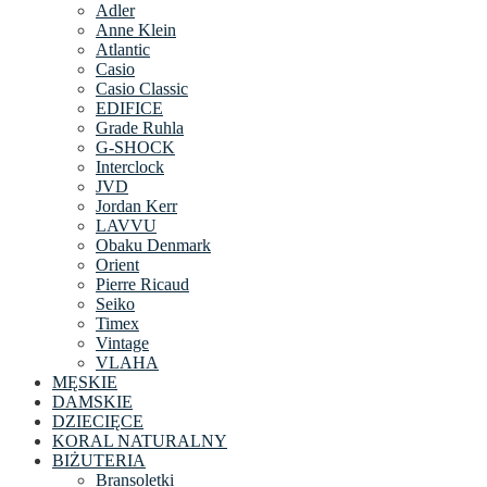
Adler
Anne Klein
Atlantic
Casio
Casio Classic
EDIFICE
Grade Ruhla
G-SHOCK
Interclock
JVD
Jordan Kerr
LAVVU
Obaku Denmark
Orient
Pierre Ricaud
Seiko
Timex
Vintage
VLAHA
MĘSKIE
DAMSKIE
DZIECIĘCE
KORAL NATURALNY
BIŻUTERIA
Bransoletki