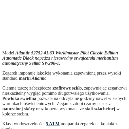
Model
Atlantic 52752.41.63 Worldmaster Pilot Classic Edition
Automatic Black
napędza niezawodny
szwajcarski mechanizm
automatyczny Sellita SW200-1
.
Zegarek imponuje jakością wykonania zapewnioną przez wysoki
standard
marki
Atlantic
.
Ciemną tarczę zabezpiecza
szafirowe szkło
, zapewniając zegarkowi
nieskazitelny wygląd pomimo długotrwałego użytkowania.
Powłoka świetlna
pozwala na odczytanie godziny nawet w słabych
warunkach oświetleniowych. Zegarek zdobi czarny pasek z
naturalnej skóry
oraz koperta wykonana ze
stali szlachetnej
w
kolorze srebra.
Klasa wodoszczelności
5 ATM
uodparnia zegarek na kontakt z
wodą.