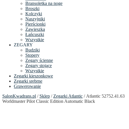
Bransoletka na noge
Broszki
Kolczyki
Naszyjniki
Pierścionki
Zawieszka
Łańcuszki
Wszystkie
ZEGARY
Budziki
Stopery
Zegary ścienne
Zegary stojące
Wszystkie
Zegarki kieszonkowe
Zegarki srebrne
Grawerowanie
SalonKwadrans.pl
/
Sklep
/
Zegarki Atlantic
/ Atlantic 52752.41.63
Worldmaster Pilot Classic Edition Automatic Black