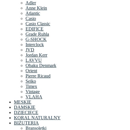
Adler
Anne Klein
Atlantic
Casio
Casio Classic
EDIFICE
Grade Ruhla
G-SHOCK
Interclock
JVD
Jordan Kerr
LAVVU
Obaku Denmark
Orient
Pierre Ricaud
Seiko
Timex
Vintage
VLAHA
MĘSKIE
DAMSKIE
DZIECIĘCE
KORAL NATURALNY
BIŻUTERIA
Bransoletki