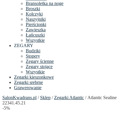
Bransoletka na noge
Broszki
Kolczyki
Naszyjniki
Pierścionki
Zawieszka
Łańcuszki
Wszystkie
ZEGARY
Budziki
Stopery
Zegary ścienne
Zegary stojące
Wszystkie
Zegarki kieszonkowe
Zegarki srebrne
Grawerowanie
SalonKwadrans.pl
/
Sklep
/
Zegarki Atlantic
/ Atlantic Sealine
22341.45.21
-5%