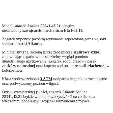
Model
Atlantic Sealine 22341.45.21
napędza
niezawodny
szwajcarski mechanizm Eta F03.11
.
Zegarek imponuje jakością wykonania zapewnioną przez wysoki
standard
marki Atlantic
.
Minimalistyczną, srebrną tarczę zabezpiecza
szafirowe szkło
,
zapewniając zegarkowi nieskazitelny wygląd pomimo
długotrwałego użytkowania. Zegarek zdobi brązowy pasek
ze
skóry naturalnej
oraz koperta wykonana ze
stali szlachetnej
w
kolorze złota.
Klasa wodoszczelności
3 ATM
uodparnia zegarek na zachlapanie
oraz podwyższony poziom wilgoci.
Dzięki szwajcarskiej jakości, zegarek Atlantic Sealine
22341.45.21
będzie wiernie towarzyszyć Ci na co dzień, a
wieczorami doda klasy Twojemu formalnemu strojowi.