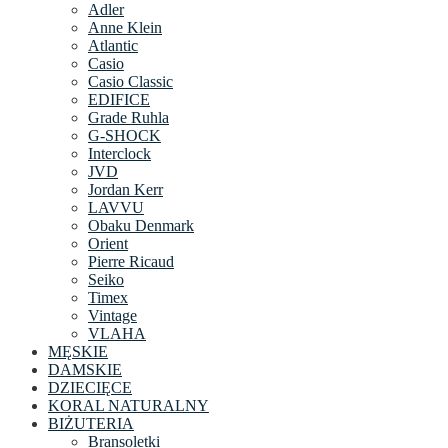
Adler
Anne Klein
Atlantic
Casio
Casio Classic
EDIFICE
Grade Ruhla
G-SHOCK
Interclock
JVD
Jordan Kerr
LAVVU
Obaku Denmark
Orient
Pierre Ricaud
Seiko
Timex
Vintage
VLAHA
MĘSKIE
DAMSKIE
DZIECIĘCE
KORAL NATURALNY
BIŻUTERIA
Bransoletki