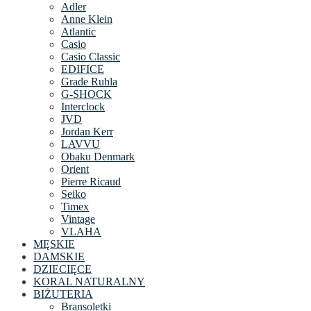
Adler
Anne Klein
Atlantic
Casio
Casio Classic
EDIFICE
Grade Ruhla
G-SHOCK
Interclock
JVD
Jordan Kerr
LAVVU
Obaku Denmark
Orient
Pierre Ricaud
Seiko
Timex
Vintage
VLAHA
MĘSKIE
DAMSKIE
DZIECIĘCE
KORAL NATURALNY
BIŻUTERIA
Bransoletki