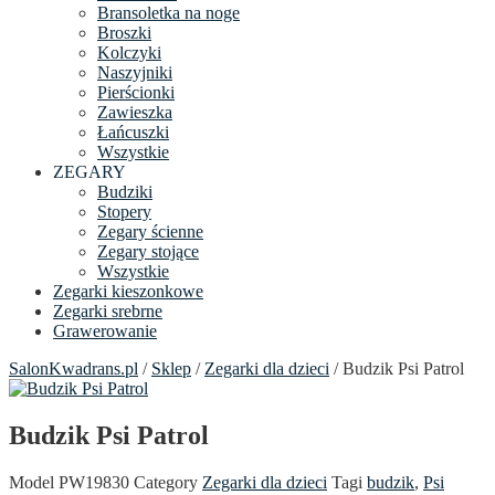
Bransoletka na noge
Broszki
Kolczyki
Naszyjniki
Pierścionki
Zawieszka
Łańcuszki
Wszystkie
ZEGARY
Budziki
Stopery
Zegary ścienne
Zegary stojące
Wszystkie
Zegarki kieszonkowe
Zegarki srebrne
Grawerowanie
SalonKwadrans.pl
/
Sklep
/
Zegarki dla dzieci
/ Budzik Psi Patrol
Budzik Psi Patrol
Model
PW19830
Category
Zegarki dla dzieci
Tagi
budzik
,
Psi