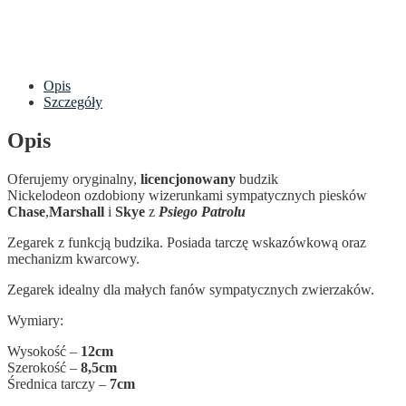
Opis
Szczegóły
Opis
Oferujemy oryginalny,
licencjonowany
budzik
Nickelodeon ozdobiony wizerunkami sympatycznych piesków
Chase
,
Marshall
i
Skye
z
Psiego Patrolu
Zegarek z funkcją budzika. Posiada tarczę wskazówkową oraz
mechanizm kwarcowy.
Zegarek idealny dla małych fanów sympatycznych zwierzaków.
Wymiary:
Wysokość –
12cm
Szerokość –
8,5cm
Średnica tarczy –
7cm