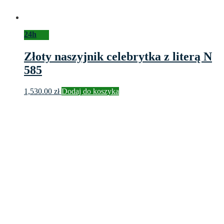
24h
Złoty naszyjnik celebrytka z literą N
585
1,530.00
zł
Dodaj do koszyka