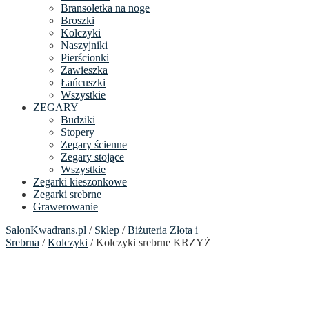
Bransoletka na noge
Broszki
Kolczyki
Naszyjniki
Pierścionki
Zawieszka
Łańcuszki
Wszystkie
ZEGARY
Budziki
Stopery
Zegary ścienne
Zegary stojące
Wszystkie
Zegarki kieszonkowe
Zegarki srebrne
Grawerowanie
SalonKwadrans.pl
/
Sklep
/
Biżuteria Złota i
Srebrna
/
Kolczyki
/ Kolczyki srebrne KRZYŻ
24h