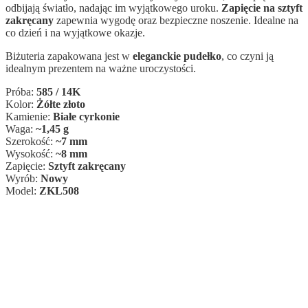
odbijają światło, nadając im wyjątkowego uroku.
Zapięcie na sztyft
zakręcany
zapewnia wygodę oraz bezpieczne noszenie. Idealne na
co dzień i na wyjątkowe okazje.
Biżuteria zapakowana jest w
eleganckie pudełko
, co czyni ją
idealnym prezentem na ważne uroczystości.
Próba:
585 / 14K
Kolor:
Żółte złoto
Kamienie:
Białe cyrkonie
Waga:
~1,45 g
Szerokość:
~7 mm
Wysokość:
~8 mm
Zapięcie:
Sztyft zakręcany
Wyrób:
Nowy
Model:
ZKL508