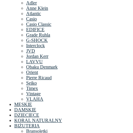
Adler
Anne Klein
Atlantic
Casio
Casio Classic
EDIFICE
Grade Ruhla
G-SHOCK
Interclock
JVD
Jordan Kerr
LAVVU
Obaku Denmark
Orient
Pierre Ricaud
Seiko
Timex
Vintage
VLAHA
MĘSKIE
DAMSKIE
DZIECIĘCE
KORAL NATURALNY
BIŻUTERIA
Bransoletki