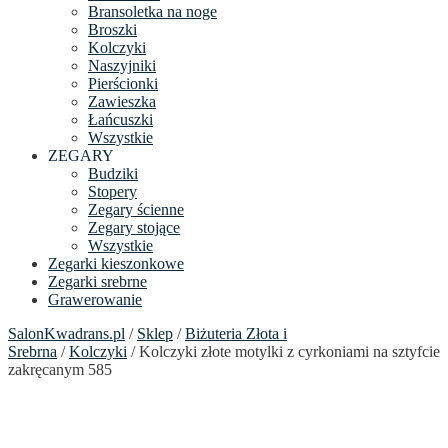
Bransoletka na noge
Broszki
Kolczyki
Naszyjniki
Pierścionki
Zawieszka
Łańcuszki
Wszystkie
ZEGARY
Budziki
Stopery
Zegary ścienne
Zegary stojące
Wszystkie
Zegarki kieszonkowe
Zegarki srebrne
Grawerowanie
SalonKwadrans.pl
/
Sklep
/
Biżuteria Złota i
Srebrna
/
Kolczyki
/ Kolczyki złote motylki z cyrkoniami na sztyfcie
zakręcanym 585
24h