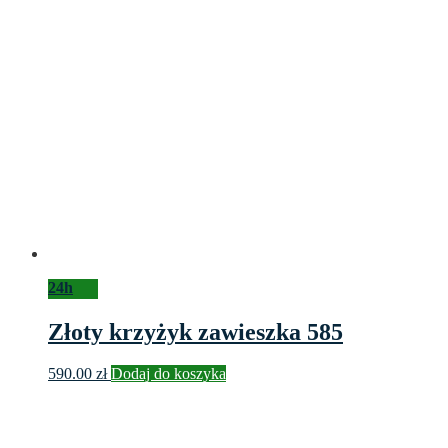
24h
Złoty krzyżyk zawieszka 585
590.00
zł
Dodaj do koszyka