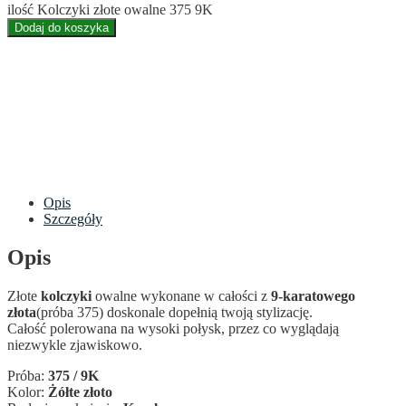
ilość Kolczyki złote owalne 375 9K
Dodaj do koszyka
Opis
Szczegóły
Opis
Złote
kolczyki
owalne wykonane w całości z
9-karatowego
złota
(próba 375) doskonale dopełnią twoją stylizację.
Całość polerowana na wysoki połysk, przez co wyglądają
niezwykle zjawiskowo.
Próba:
375 / 9K
Kolor:
Żółte złoto