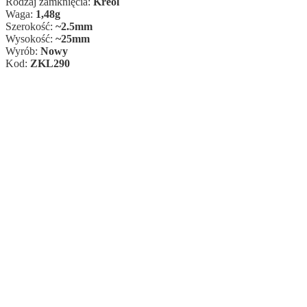
Rodzaj zamknięcia:
Kreol
Waga:
1,48g
Szerokość:
~2.5mm
Wysokość:
~25mm
Wyrób:
Nowy
Kod:
ZKL290