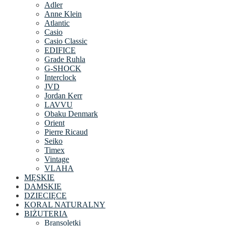
Adler
Anne Klein
Atlantic
Casio
Casio Classic
EDIFICE
Grade Ruhla
G-SHOCK
Interclock
JVD
Jordan Kerr
LAVVU
Obaku Denmark
Orient
Pierre Ricaud
Seiko
Timex
Vintage
VLAHA
MĘSKIE
DAMSKIE
DZIECIĘCE
KORAL NATURALNY
BIŻUTERIA
Bransoletki