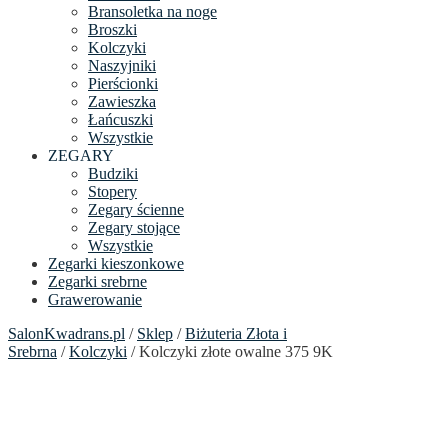
Bransoletka na noge
Broszki
Kolczyki
Naszyjniki
Pierścionki
Zawieszka
Łańcuszki
Wszystkie
ZEGARY
Budziki
Stopery
Zegary ścienne
Zegary stojące
Wszystkie
Zegarki kieszonkowe
Zegarki srebrne
Grawerowanie
SalonKwadrans.pl
/
Sklep
/
Biżuteria Złota i
Srebrna
/
Kolczyki
/ Kolczyki złote owalne 375 9K
24h