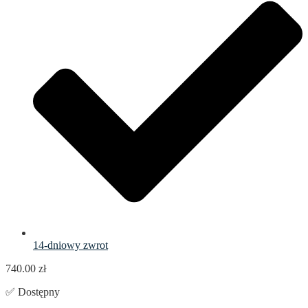
14-dniowy zwrot
740.00
zł
✅ Dostępny