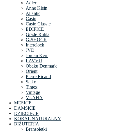
Adler
Anne Klein
Atlantic
Casio
Casio Classic
EDIFICE
Grade Ruhla
G-SHOCK
Interclock
JVD
Jordan Kerr
LAVVU
Obaku Denmark
Orient
Pierre Ricaud
Seiko
Timex
Vintage
VLAHA
MĘSKIE
DAMSKIE
DZIECIĘCE
KORAL NATURALNY
BIŻUTERIA
Bransoletki