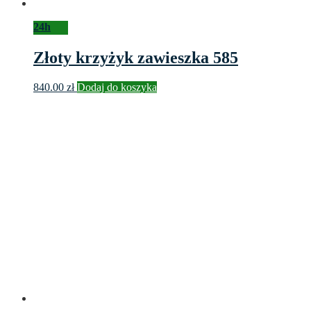
24h
Złoty krzyżyk zawieszka 585
840.00
zł
Dodaj do koszyka