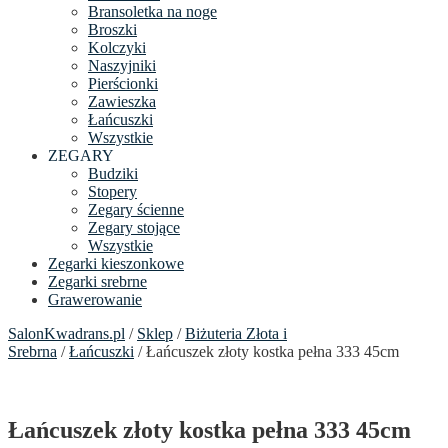
Bransoletka na noge
Broszki
Kolczyki
Naszyjniki
Pierścionki
Zawieszka
Łańcuszki
Wszystkie
ZEGARY
Budziki
Stopery
Zegary ścienne
Zegary stojące
Wszystkie
Zegarki kieszonkowe
Zegarki srebrne
Grawerowanie
SalonKwadrans.pl
/
Sklep
/
Biżuteria Złota i
Srebrna
/
Łańcuszki
/ Łańcuszek złoty kostka pełna 333 45cm
Łańcuszek złoty kostka pełna 333 45cm