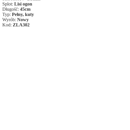
Splot:
Lisi ogon
Długość:
45cm
Typ:
Pełny, kuty
Wyrób:
Nowy
Kod:
ZLA302