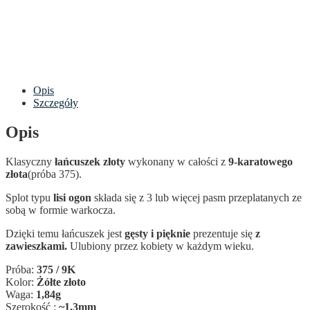
Opis
Szczegóły
Opis
Klasyczny
łańcuszek złoty
wykonany w całości z
9-karatowego
złota
(próba 375).
Splot typu
lisi ogon
składa się z 3 lub więcej pasm przeplatanych ze
sobą w formie warkocza.
Dzięki temu łańcuszek jest
gęsty i pięknie
prezentuje się
z
zawieszkami.
Ulubiony przez kobiety w każdym wieku.
Próba:
375 / 9K
Kolor:
Żółte złoto
Waga:
1,84g
Szerokość :
~1.3mm