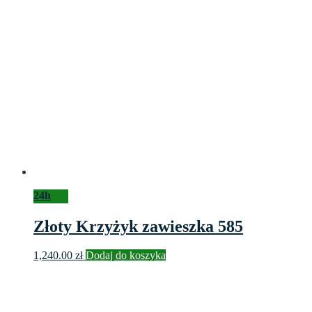
24h
Złoty Krzyżyk zawieszka 585
1,240.00
zł
Dodaj do koszyka