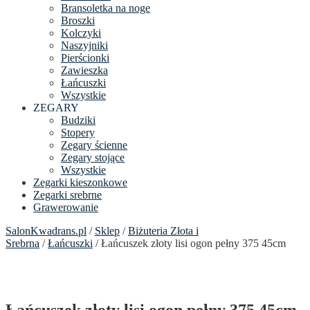
Bransoletka na noge
Broszki
Kolczyki
Naszyjniki
Pierścionki
Zawieszka
Łańcuszki
Wszystkie
ZEGARY
Budziki
Stopery
Zegary ścienne
Zegary stojące
Wszystkie
Zegarki kieszonkowe
Zegarki srebrne
Grawerowanie
SalonKwadrans.pl
/
Sklep
/
Biżuteria Złota i
Srebrna
/
Łańcuszki
/ Łańcuszek złoty lisi ogon pełny 375 45cm
Łańcuszek złoty lisi ogon pełny 375 45cm