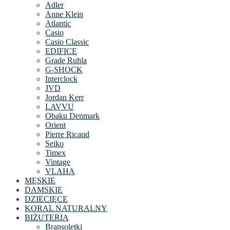
Adler
Anne Klein
Atlantic
Casio
Casio Classic
EDIFICE
Grade Ruhla
G-SHOCK
Interclock
JVD
Jordan Kerr
LAVVU
Obaku Denmark
Orient
Pierre Ricaud
Seiko
Timex
Vintage
VLAHA
MĘSKIE
DAMSKIE
DZIECIĘCE
KORAL NATURALNY
BIŻUTERIA
Bransoletki