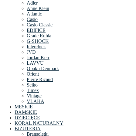
Adler
Anne Klein
Atlantic
Casio
Casio Classic
EDIFICE
Grade Ruhla
G-SHOCK
Interclock
JVD
Jordan Kerr
LAVVU
Obaku Denmark
Orient
Pierre Ricaud
Seiko
Timex
Vintage
VLAHA
MĘSKIE
DAMSKIE
DZIECIĘCE
KORAL NATURALNY
BIŻUTERIA
Bransoletki