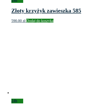
24h
Złoty krzyżyk zawieszka 585
590.00
zł
Dodaj do koszyka
24h