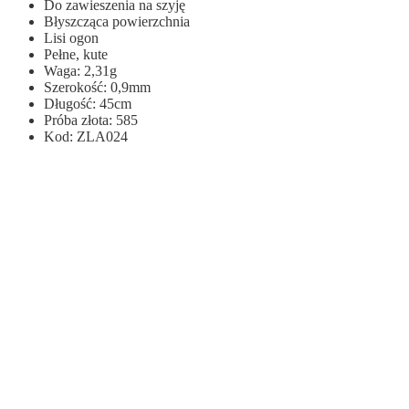
Do zawieszenia na szyję
Błyszcząca powierzchnia
Lisi ogon
Pełne, kute
Waga: 2,31g
Szerokość: 0,9mm
Długość: 45cm
Próba złota: 585
Kod: ZLA024