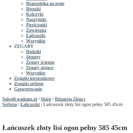
Bransoletka na noge
Broszki
Kolczyki
Naszyjniki
Pierścionki
Zawieszka
Łańcuszki
Wszystkie
ZEGARY
Budziki
Stopery
Zegary ścienne
Zegary stojące
Wszystkie
Zegarki kieszonkowe
Zegarki srebrne
Grawerowanie
SalonKwadrans.pl
/
Sklep
/
Biżuteria Złota i
Srebrna
/
Łańcuszki
/ Łańcuszek złoty lisi ogon pełny 585 45cm
Łańcuszek złoty lisi ogon pełny 585 45cm