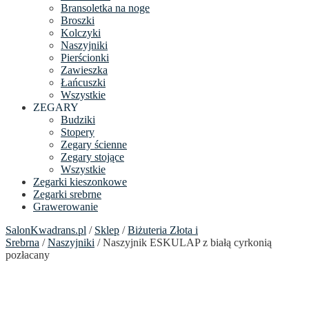
Bransoletka na noge
Broszki
Kolczyki
Naszyjniki
Pierścionki
Zawieszka
Łańcuszki
Wszystkie
ZEGARY
Budziki
Stopery
Zegary ścienne
Zegary stojące
Wszystkie
Zegarki kieszonkowe
Zegarki srebrne
Grawerowanie
SalonKwadrans.pl
/
Sklep
/
Biżuteria Złota i
Srebrna
/
Naszyjniki
/ Naszyjnik ESKULAP z białą cyrkonią
pozłacany
24h