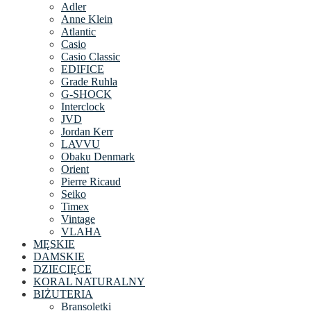
Adler
Anne Klein
Atlantic
Casio
Casio Classic
EDIFICE
Grade Ruhla
G-SHOCK
Interclock
JVD
Jordan Kerr
LAVVU
Obaku Denmark
Orient
Pierre Ricaud
Seiko
Timex
Vintage
VLAHA
MĘSKIE
DAMSKIE
DZIECIĘCE
KORAL NATURALNY
BIŻUTERIA
Bransoletki