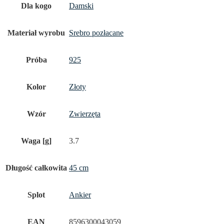
Dla kogo
Damski
Materiał wyrobu
Srebro pozłacane
Próba
925
Kolor
Złoty
Wzór
Zwierzęta
Waga [g]
3.7
Długość całkowita
45 cm
Splot
Ankier
EAN
8596300043059