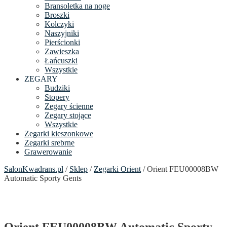
Bransoletka na noge
Broszki
Kolczyki
Naszyjniki
Pierścionki
Zawieszka
Łańcuszki
Wszystkie
ZEGARY
Budziki
Stopery
Zegary ścienne
Zegary stojące
Wszystkie
Zegarki kieszonkowe
Zegarki srebrne
Grawerowanie
SalonKwadrans.pl
/
Sklep
/
Zegarki Orient
/ Orient FEU00008BW
Automatic Sporty Gents
Orient FEU00008BW Automatic Sporty