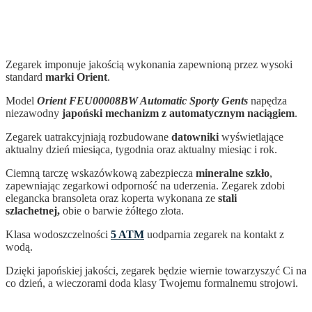
Zegarek imponuje jakością wykonania zapewnioną przez wysoki
standard
marki Orient
.
Model
Orient FEU00008BW Automatic Sporty Gents
napędza
niezawodny
japoński mechanizm z automatycznym naciągiem
.
Zegarek uatrakcyjniają rozbudowane
datowniki
wyświetlające
aktualny dzień miesiąca, tygodnia oraz aktualny miesiąc i rok.
Ciemną tarczę wskazówkową zabezpiecza
mineralne szkło
,
zapewniając zegarkowi odporność na uderzenia. Zegarek zdobi
elegancka bransoleta oraz koperta wykonana ze
stali
szlachetnej,
obie o barwie żółtego złota.
Klasa wodoszczelności
5 ATM
uodparnia zegarek na kontakt z
wodą.
Dzięki japońskiej jakości, zegarek
będzie wiernie towarzyszyć Ci na
co dzień, a wieczorami doda klasy Twojemu formalnemu strojowi.