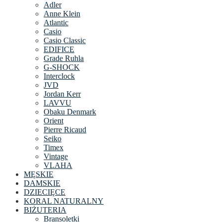
Adler
Anne Klein
Atlantic
Casio
Casio Classic
EDIFICE
Grade Ruhla
G-SHOCK
Interclock
JVD
Jordan Kerr
LAVVU
Obaku Denmark
Orient
Pierre Ricaud
Seiko
Timex
Vintage
VLAHA
MĘSKIE
DAMSKIE
DZIECIĘCE
KORAL NATURALNY
BIŻUTERIA
Bransoletki