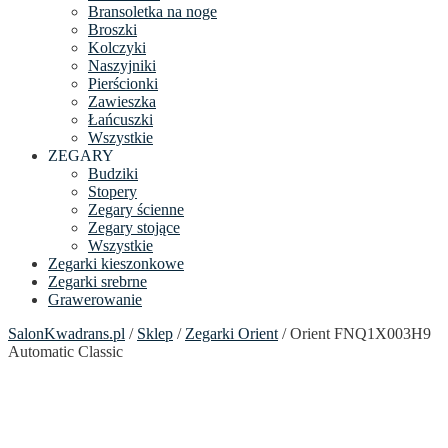
Bransoletka na noge
Broszki
Kolczyki
Naszyjniki
Pierścionki
Zawieszka
Łańcuszki
Wszystkie
ZEGARY
Budziki
Stopery
Zegary ścienne
Zegary stojące
Wszystkie
Zegarki kieszonkowe
Zegarki srebrne
Grawerowanie
SalonKwadrans.pl
/
Sklep
/
Zegarki Orient
/ Orient FNQ1X003H9
Automatic Classic