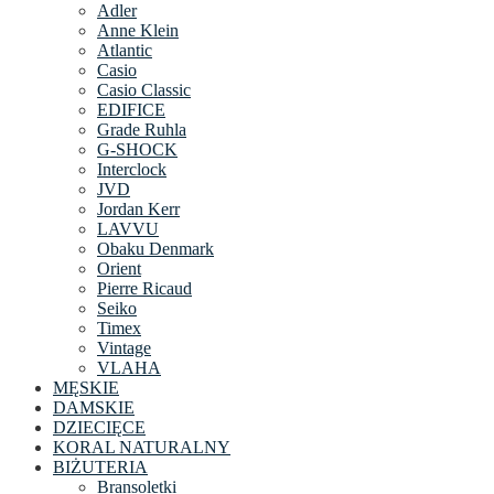
Adler
Anne Klein
Atlantic
Casio
Casio Classic
EDIFICE
Grade Ruhla
G-SHOCK
Interclock
JVD
Jordan Kerr
LAVVU
Obaku Denmark
Orient
Pierre Ricaud
Seiko
Timex
Vintage
VLAHA
MĘSKIE
DAMSKIE
DZIECIĘCE
KORAL NATURALNY
BIŻUTERIA
Bransoletki