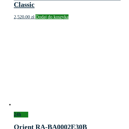
Classic
2,520.00
zł
Dodaj do koszyka
24h
Orient RA-BA0002E30B