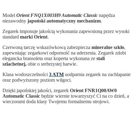
Model
Orient FNQ1X003H9 Automatic Classic
napędza
niezawodny
japoński automatyczny mechanizm
.
Zegarek imponuje jakością wykonania zapewnioną przez wysoki
standard
marki Orient
.
Czerwoną tarczę wskazówkową zabezpiecza
mineralne szkło
,
zapewniając zegarkowi odporność na uderzenia. Zegarek zdobi
elegancka bransoleta oraz koperta wykonana ze
stali
szlachetnej,
obie o srebrzystej barwie.
Klasa wodoszczelności
3 ATM
uodparnia zegarek na zachlapanie
oraz podwyższony poziom wilgoci.
Dzięki japońskiej jakości, zegarek
Orient FNR1Q00AW0
Automatic Classic
będzie wiernie towarzyszyć Ci na co dzień, a
wieczorami doda klasy Twojemu formalnemu strojowi.