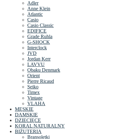
Adler
Anne Klein
Atlantic
Casio
Casio Classic
EDIFICE
Grade Ruhla
G-SHOCK
Interclock
JVD
Jordan Kerr
LAVVU
Obaku Denmark
Orient
Pierre Ricaud
Seiko
Timex
Vintage
VLAHA
MĘSKIE
DAMSKIE
DZIECIĘCE
KORAL NATURALNY
BIŻUTERIA
Bransoletki