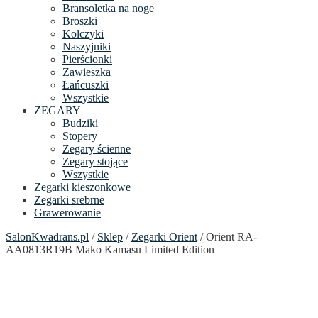
Bransoletka na noge
Broszki
Kolczyki
Naszyjniki
Pierścionki
Zawieszka
Łańcuszki
Wszystkie
ZEGARY
Budziki
Stopery
Zegary ścienne
Zegary stojące
Wszystkie
Zegarki kieszonkowe
Zegarki srebrne
Grawerowanie
SalonKwadrans.pl
/
Sklep
/
Zegarki Orient
/ Orient RA-
AA0813R19B Mako Kamasu Limited Edition