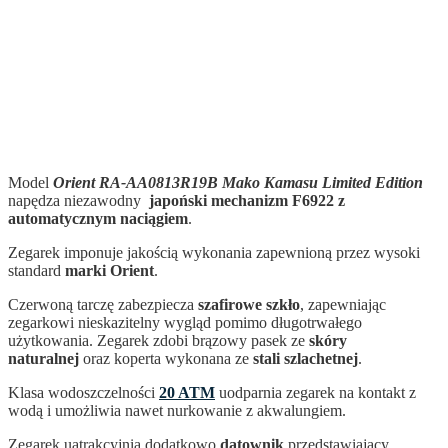
Model
Orient RA-AA0813R19B Mako Kamasu Limited Edition
napędza niezawodny
japoński mechanizm
F6922
z
automatycznym naciągiem
.
Zegarek imponuje jakością wykonania zapewnioną przez wysoki
standard
marki Orient
.
Czerwoną tarczę zabezpiecza
szafirowe szkło
, zapewniając
zegarkowi nieskazitelny wygląd pomimo długotrwałego
użytkowania. Zegarek zdobi brązowy pasek ze
skóry
naturalnej
oraz koperta wykonana ze
stali szlachetnej
.
Klasa wodoszczelności
20 ATM
uodparnia zegarek na kontakt z
wodą i umożliwia nawet nurkowanie z akwalungiem.
Zegarek uatrakcyjnia dodatkowo
datownik
przedstawiający