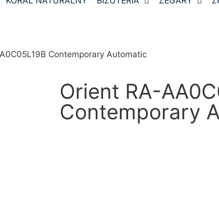
KORAL NATURALNY
BIŻUTERIA
ZEGARY
Z
AA0C05L19B Contemporary Automatic
Orient RA-AA0
Contemporary A