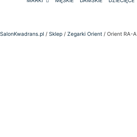
MARKI
MĘSKIE
DAMSKIE
DZIECIĘCE
SalonKwadrans.pl
/
Sklep
/
Zegarki Orient
/ Orient RA-
24h