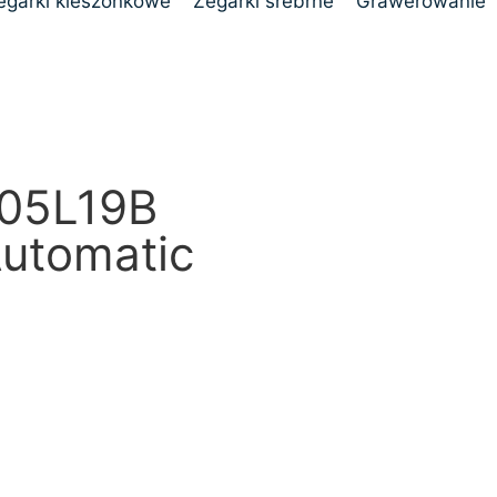
egarki kieszonkowe
Zegarki srebrne
Grawerowanie
C05L19B
utomatic